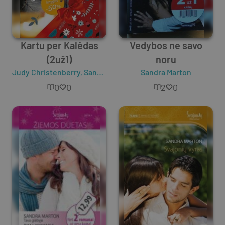
Kartu per Kalėdas
Vedybos ne savo
(2už1)
noru
Judy Christenberry
,
Sandra Marton
,
Diana Palmer
Sandra Marton
,
Barbara M
0
0
2
0