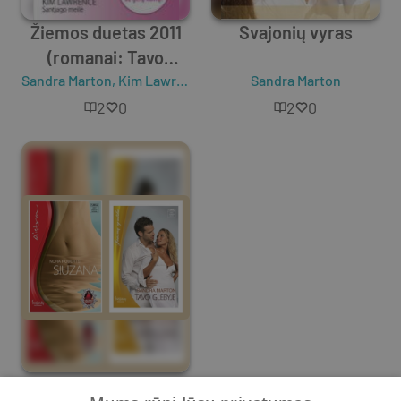
Žiemos duetas 2011
Svajonių vyras
(romanai: Tavo
Sandra Marton
glėbyje, Santjago
,
Kim Lawrence
Sandra Marton
meilė)
2
0
2
0
Siuzana ir Tavo