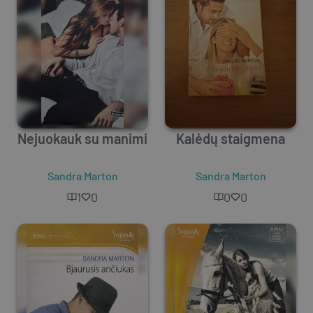
Nejuokauk su manimi
Kalėdų staigmena
Sandra Marton
Sandra Marton
1
0
0
0