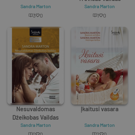
Sandra Marton
Sandra Marton
3
0
1
0
Nesuvaldomas
Įkaitusi vasara
Džeikobas Vaildas
Sandra Marton
Sandra Marton
0
0
2
0