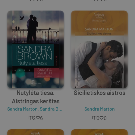
Nutylėta tiesa.
Sicilietiškos aistros
Aistringas kerštas
Sandra Marton
,
Sandra Brown
Sandra Marton
2
6
0
0