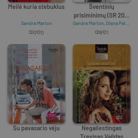
Meilė kuria stebuklus
Šventinių
prisiminimų (SR 2017
Sandra Marton
Sandra Marton
11-2018 02)
,
Diana Palmer
0
0
6
1
Su pavasario vėju
Negailestingas
Trevisas Vaildas