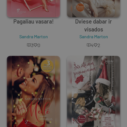
Pagaliau vasara!
Dviese dabar ir
visados
Sandra Marton
Sandra Marton
3
0
4
2