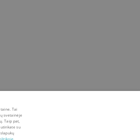
tė
,
Justina Ivanauskaitė
taine. Tai
mų svetainėje
ų. Taip pat,
sutinkate su
 slapukų
litikoje.