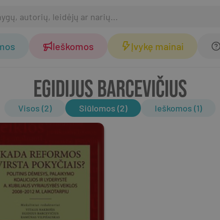
omos
Ieškomos
Įvykę mainai
EGIDIJUS BARCEVIČIUS
Visos (2)
Siūlomos (2)
Ieškomos (1)