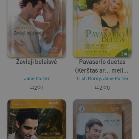
Žavioji belaisvė
Pavasario duetas
(Kerštas ar… meilė?
Jane Porter
Trish Morey
+ Lemtingas
,
Jane Porter
pasiūlymas)
2
1
2
0