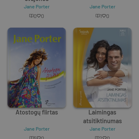
Jane Porter
Jane Porter
0
0
1
0
Atostogų flirtas
Laimingas
atsitiktinumas
Jane Porter
Jane Porter
5
0
2
0