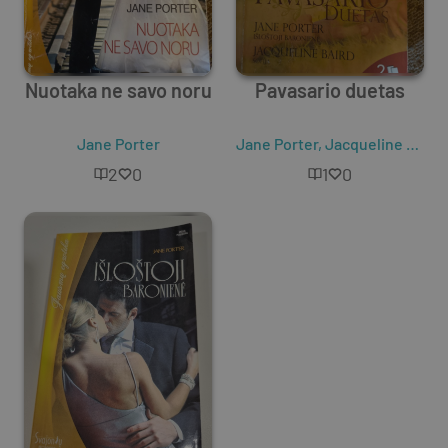
Nuotaka ne savo noru
Pavasario duetas
Jane Porter
Jane Porter
,
Jacqueline Baird
2
0
1
0