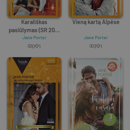
Karališkas
Vieną kartą Alpėse
pasiūlymas (SR 2021
Jane Porter
01-04)
Jane Porter
0
1
3
1