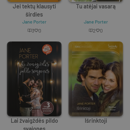
Jei tektų klausyti
Tu atėjai vasarą
širdies
Jane Porter
Jane Porter
3
0
2
0
Lai žvaigždės pildo
Išrinktoji
svajones