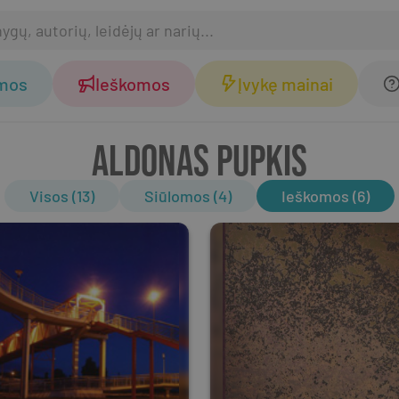
omos
Ieškomos
Įvykę mainai
ALDONAS PUPKIS
Visos (13)
Siūlomos (4)
Ieškomos (6)