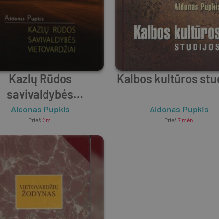
Kazlų Rūdos
Kalbos kultūros stu
savivaldybės
vietovardžiai
Aldonas Pupkis
Aldonas Pupkis
Prieš
2 m.
Prieš
7 mėn.