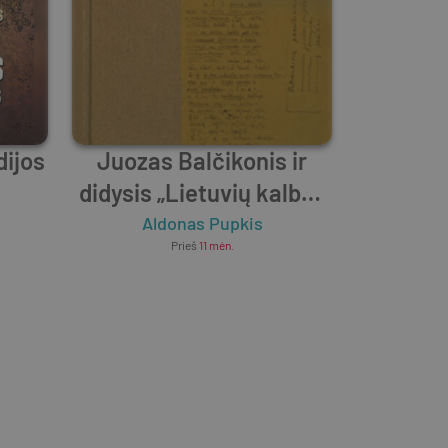
dijos
Juozas Balčikonis ir
didysis „Lietuvių kalbos
žodynas“
Aldonas Pupkis
Prieš
11 mėn.