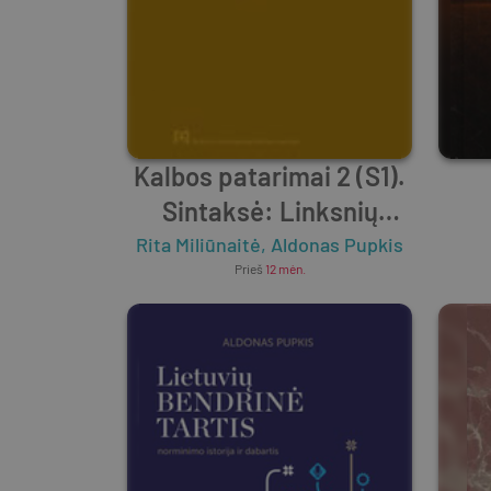
Kalbos patarimai 2 (S1).
Sintaksė: Linksnių
vartojimas
Rita Miliūnaitė
,
Aldonas Pupkis
Prieš
12 mėn.