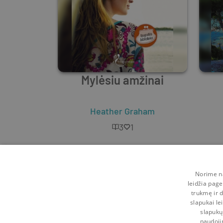
Mylėsiu amžinai
Heather Graham
3
1
Norime na
leidžia page
trukmę ir d
slapukai le
slapukų
naudoji