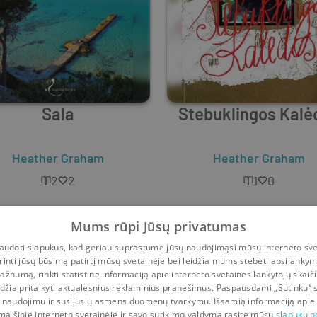
Sala
Stebuklingos Kalė
Heather Graham
Heather Graham
2
2
1
0
Mums rūpi Jūsų privatumas
udoti slapukus, kad geriau suprastume jūsų naudojimąsi mūsų interneto sve
rinti jūsų būsimą patirtį mūsų svetainėje bei leidžia mums stebėti apsilanky
ažnumą, rinkti statistinę informaciją apie interneto svetainės lankytojų skaiči
idžia pritaikyti aktualesnius reklaminius pranešimus. Paspausdami „Sutinku“ 
 naudojimu ir susijusių asmens duomenų tvarkymu. Išsamią informaciją apie
mą šioje interneto svetainėje ir savo sutikimo valdymą rasite mūsų
slapukų po