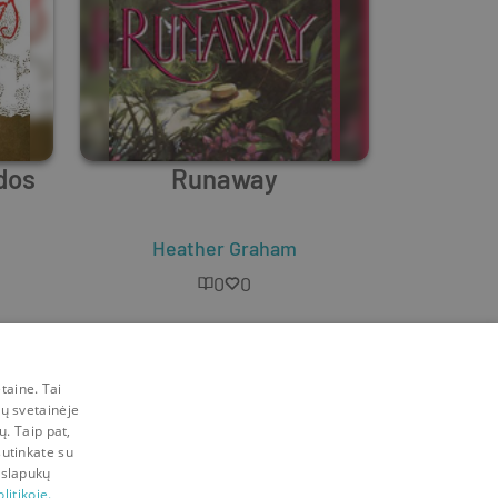
dos
Runaway
Heather Graham
0
0
taine. Tai
mų svetainėje
ų. Taip pat,
sutinkate su
 slapukų
litikoje.