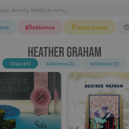
omos
Ieškomos
Įvykę mainai
HEATHER GRAHAM
Visos (4)
Siūlomos (3)
Ieškomos (2)