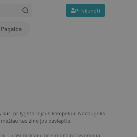
Prisijungti
Pagalba
kuri prilygsta rojaus kampeliui. Nedaugelis 
r mažiau kas žino jos paslaptis.
olę. Ji akimirksniu prisimena pagyvenusią 