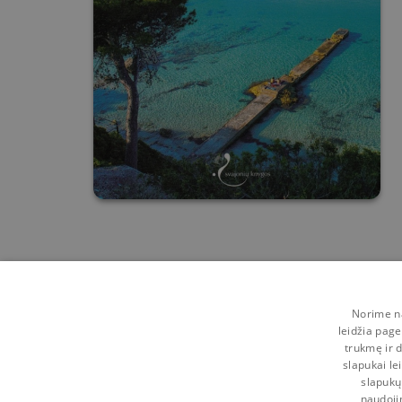
Norime na
leidžia page
trukmę ir d
slapukai le
slapukų
naudoji