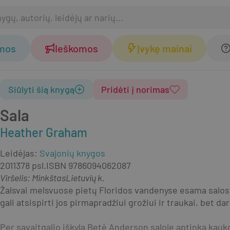
omos
Ieškomos
Įvykę mainai
Siūlyti šią knygą
Pridėti į norimas
Sala
Heather Graham
Leidėjas
:
Svajonių knygos
2011
378 psl.
ISBN
9786094062087
Viršelis
:
Minkštas
Lietuvių k.
Žalsvai melsvuose pietų Floridos vandenyse esama salos, 
gali atsispirti jos pirmapradžiui grožiui ir traukai, bet da
Per savaitgalio iškylą Betė Anderson saloje aptinka kauk