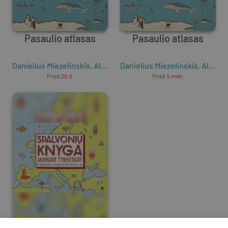
Pasaulio atlasas
Pasaulio atlasas
Danielius Miezelinskis
,
Aleksandra Mizielinska
Danielius Miezelinskis
,
Aleksandra Mizielinska
Prieš
20 d.
Prieš
4 mėn.