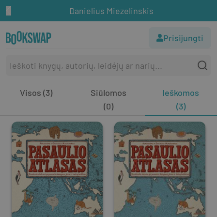
Danielius Miezelinskis
Prisijungti
Visos (3)
Siūlomos
Ieškomos
(0)
(3)