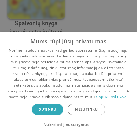
Spalvonių knyga
jaunajam tyrinėtojui
Danielius Miezelinskis
,
Aleksandra Mizielinskienė
Mums rūpi Jūsų privatumas
0
4
Norime naudoti slapukus, kad geriau suprastume jūsų naudojimąsi
mūsų interneto svetaine. Tai leidžia pagerinti jūsų būsimą patirtį
mūsų svetainėje bei leidžia mums stebėti apsilankymų svetainėje
trukmę ir dažnumą, rinkti statistinę informaciją apie interneto
svetainės lankytojų skaičių. Taip pat, slapukai leidžia pritaikyti
aktualesnius reklaminius pranešimus. Paspausdami „Sutinku“
sutinkate su slapukų naudojimu ir susijusių asmens duomenų
Pradinis
Krepšelis
Pokalbiai
Pranešimai
Paskyra
tvarkymu. Išsamią informaciją apie slapukų naudojimą šioje interneto
svetainėje ir savo sutikimo valdymą rasite mūsų
slapukų politikoje.
Bookswap programėlė
SUTINKU
NESUTINKU
Mainykis knygomis dar patogiau!
Nukreipti į nustatymus
Uždaryti
Atsisiųsti