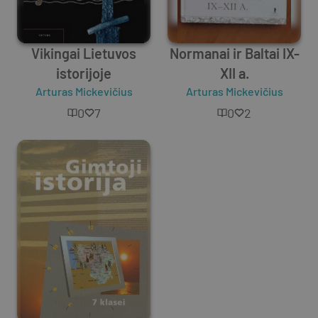
Vikingai Lietuvos
Normanai ir Baltai IX-
istorijoje
XII a.
Arturas Mickevičius
Arturas Mickevičius
0
7
0
2