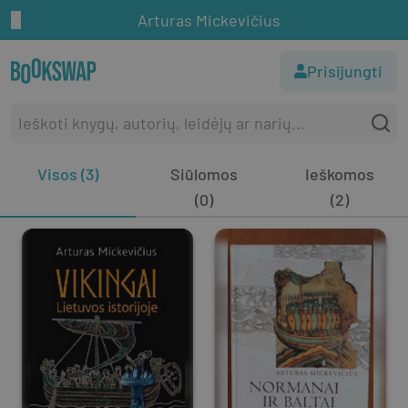
Arturas Mickevičius
Prisijungti
Visos (3)
Siūlomos
Ieškomos
(0)
(2)