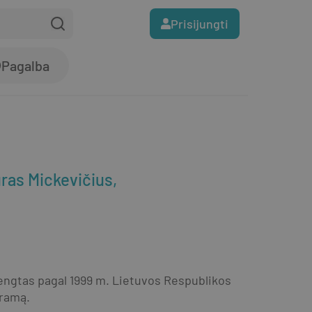
Prisijungti
Pagalba
ras Mickevičius
arengtas pagal 1999 m. Lietuvos Respublikos 
gramą.