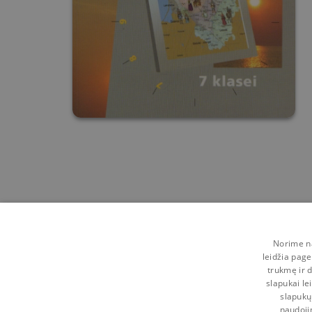
Norime na
leidžia page
trukmę ir d
slapukai le
slapukų
naudoji