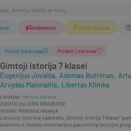
omos
Ieškomos
Įvykę mainai
Siūlyti šią knygą
Pridėti į norimas
Gimtoji istorija 7 klasei
Eugenijus Jovaiša
Adomas Butrimas
Artu
Arvydas Malonaitis
Libertas Klimka
Leidėjas
:
Versus Aureus
2003
110 psl.
ISBN
9955961392
Viršelis
:
Minkštas
Lietuvių k.
Lietuvos istorijos vadovėlis „Gimtoji istorija 7 klasei“ p
švietimo ir mokslo ministerijos patvirtintą istorijos pro