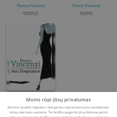
Penny Vincenzi
Penny Vincenzi
0
20
0
0
Into Temptation
Mums rūpi Jūsų privatumas
Norime naudoti slapukus, kad geriau suprastume jūsų naudojimąsi
Penny Vincenzi
mūsų interneto svetaine. Tai leidžia pagerinti jūsų būsimą patirtį
1
0