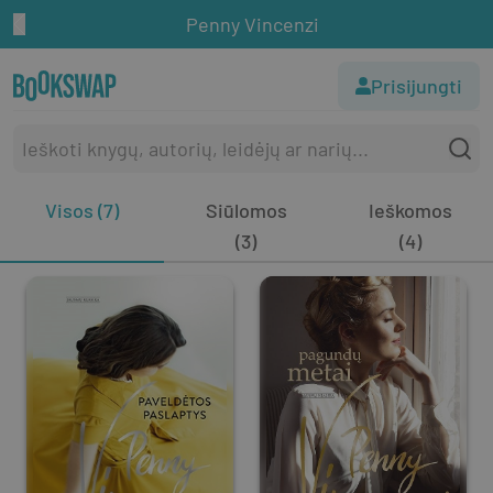
Penny Vincenzi
Prisijungti
Visos (7)
Siūlomos
Ieškomos
(3)
(4)