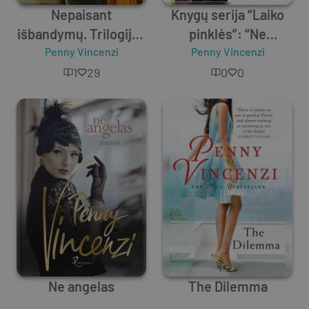
Nepaisant
Knygų serija “Laiko
išbandymų. Trilogijos
pinklės”: “Ne
„Laiko pinklės“ 2
Penny Vincenzi
angelas”, “Nepaisant
Penny Vincenzi
knyga
išbandymų”,
1
29
0
0
“Pagundų metai”
Ne angelas
The Dilemma