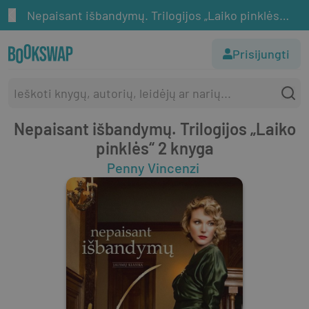
Nepaisant išbandymų. Trilogijos „Laiko pinklės“ 2 knyga
Prisijungti
Nepaisant išbandymų. Trilogijos „Laiko
pinklės“ 2 knyga
Penny Vincenzi