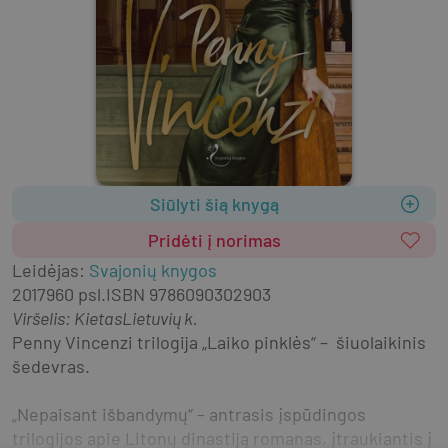
Siūlyti šią knygą
Pridėti į norimas
Leidėjas
:
Svajonių knygos
2017
960 psl.
ISBN
9786090302903
Viršelis
:
Kietas
Lietuvių k.
Penny Vincenzi trilogija „Laiko pinklės“ –  šiuolaikinis 
šedevras.
„Nepaisant išbandymų“ – antrasis įspūdingos 
trilogijos apie Litonų dinastiją romanas, įtraukiantis į 