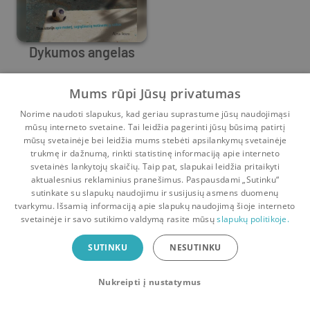
Dykumos angelas
Donya Al-Nahi
Mums rūpi Jūsų privatumas
Prieš
2 m.
Norime naudoti slapukus, kad geriau suprastume jūsų naudojimąsi
mūsų interneto svetaine. Tai leidžia pagerinti jūsų būsimą patirtį
mūsų svetainėje bei leidžia mums stebėti apsilankymų svetainėje
trukmę ir dažnumą, rinkti statistinę informaciją apie interneto
svetainės lankytojų skaičių. Taip pat, slapukai leidžia pritaikyti
aktualesnius reklaminius pranešimus. Paspausdami „Sutinku“
sutinkate su slapukų naudojimu ir susijusių asmens duomenų
Pradinis
Krepšelis
Pokalbiai
Pranešimai
Paskyra
tvarkymu. Išsamią informaciją apie slapukų naudojimą šioje interneto
svetainėje ir savo sutikimo valdymą rasite mūsų
slapukų politikoje.
Bookswap programėlė
SUTINKU
NESUTINKU
Mainykis knygomis dar patogiau!
Nukreipti į nustatymus
Uždaryti
Atsisiųsti