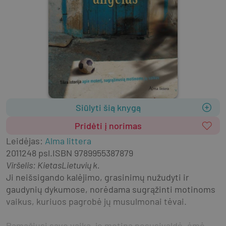
Siūlyti šią knygą
Pridėti į norimas
Leidėjas
:
Alma littera
2011
248 psl.
ISBN
9789955387879
Viršelis
:
Kietas
Lietuvių k.
Ji neišsigando kalėjimo, grasinimų nužudyti ir 
gaudynių dykumose, norėdama sugrąžinti motinoms 
vaikus, kuriuos pagrobė jų musulmonai tėvai.
Pamačiusi savo vaiką, jo motina nesusivaldė, ėmė 