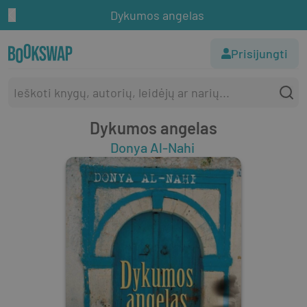
Dykumos angelas
Prisijungti
Dykumos angelas
Donya Al-Nahi