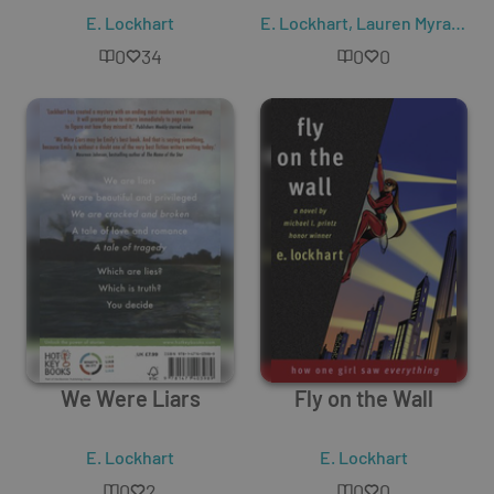
E. Lockhart
E. Lockhart
,
Lauren Myracle
,
S
0
34
0
0
We Were Liars
Fly on the Wall
E. Lockhart
E. Lockhart
0
2
0
0