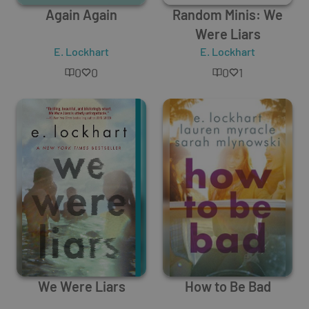
Again Again
Random Minis: We
Were Liars
E. Lockhart
E. Lockhart
0
0
0
1
We Were Liars
How to Be Bad