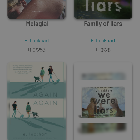
Melagiai
Family of liars
E. Lockhart
E. Lockhart
0
53
0
8