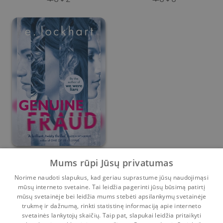
Genuine Fraud
Mums rūpi Jūsų privatumas
Norime naudoti slapukus, kad geriau suprastume jūsų naudojimąsi
E. Lockhart
mūsų interneto svetaine. Tai leidžia pagerinti jūsų būsimą patirtį
0
2
mūsų svetainėje bei leidžia mums stebėti apsilankymų svetainėje
trukmę ir dažnumą, rinkti statistinę informaciją apie interneto
svetainės lankytojų skaičių. Taip pat, slapukai leidžia pritaikyti