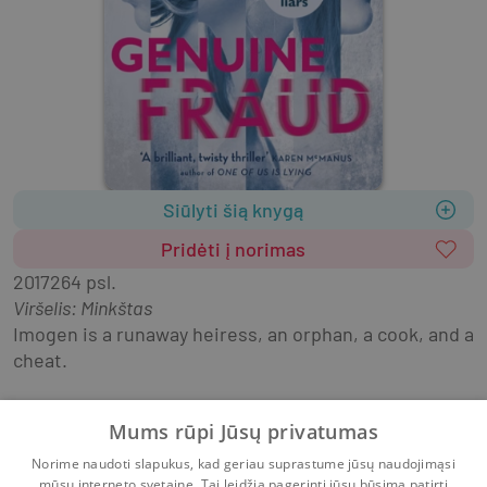
Siūlyti šią knygą
Pridėti į norimas
2017
264 psl.
Viršelis
:
Minkštas
Imogen is a runaway heiress, an orphan, a cook, and a 
cheat.
Jule is a fighter, a social chameleon, and an athlete.
Mums rūpi Jūsų privatumas
An intense friendship. A disappearance. A murder, or 
Norime naudoti slapukus, kad geriau suprastume jūsų naudojimąsi
mūsų interneto svetaine. Tai leidžia pagerinti jūsų būsimą patirtį