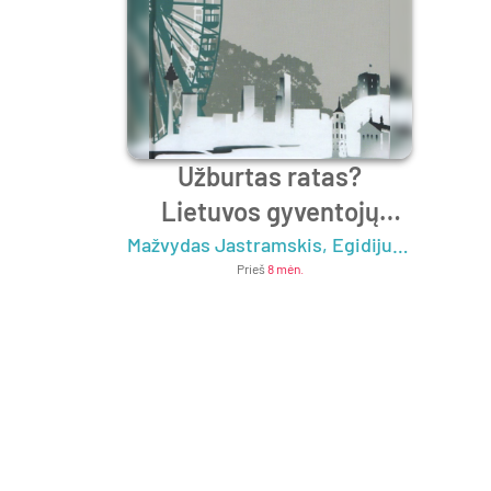
Užburtas ratas?
Lietuvos gyventojų
grįžtamoji ir pakartotinė
Mažvydas Jastramskis
,
Egidijus Barcevičius
Prieš
8 mėn.
migracija