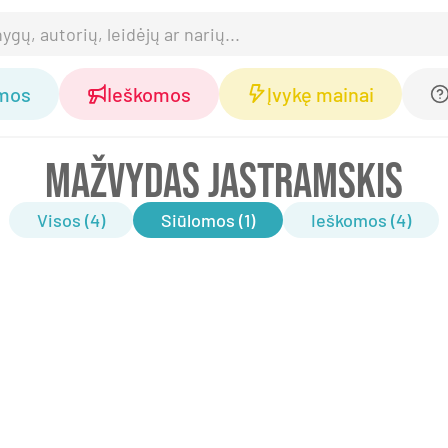
omos
Ieškomos
Įvykę mainai
MAŽVYDAS JASTRAMSKIS
Visos (4)
Siūlomos (1)
Ieškomos (4)