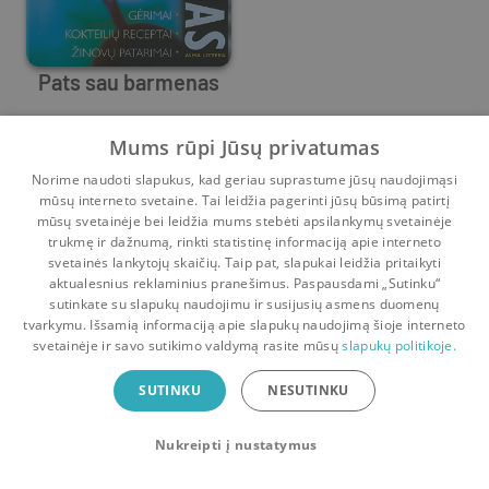
Pats sau barmenas
Bjorn Olsson
,
Mats Landerberg
Mums rūpi Jūsų privatumas
Prieš
21 d.
Norime naudoti slapukus, kad geriau suprastume jūsų naudojimąsi
mūsų interneto svetaine. Tai leidžia pagerinti jūsų būsimą patirtį
mūsų svetainėje bei leidžia mums stebėti apsilankymų svetainėje
trukmę ir dažnumą, rinkti statistinę informaciją apie interneto
svetainės lankytojų skaičių. Taip pat, slapukai leidžia pritaikyti
aktualesnius reklaminius pranešimus. Paspausdami „Sutinku“
sutinkate su slapukų naudojimu ir susijusių asmens duomenų
Pradinis
Krepšelis
Pokalbiai
Pranešimai
Paskyra
tvarkymu. Išsamią informaciją apie slapukų naudojimą šioje interneto
svetainėje ir savo sutikimo valdymą rasite mūsų
slapukų politikoje.
Bookswap programėlė
SUTINKU
NESUTINKU
Mainykis knygomis dar patogiau!
Nukreipti į nustatymus
Uždaryti
Atsisiųsti