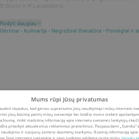
B.Olsson ir M.Landebberg.
Rodyti daugiau
Gėrimai
Kulinarija
Negrožinė literatūra
Pomėgiai ir la
Mums rūpi Jūsų privatumas
udoti slapukus, kad geriau suprastume jūsų naudojimąsi mūsų interneto sve
rinti jūsų būsimą patirtį mūsų svetainėje bei leidžia mums stebėti apsilanky
ažnumą, rinkti statistinę informaciją apie interneto svetainės lankytojų skaiči
idžia pritaikyti aktualesnius reklaminius pranešimus. Paspausdami „Sutinku“ 
 naudojimu ir susijusių asmens duomenų tvarkymu. Išsamią informaciją apie
mą šioje interneto svetainėje ir savo sutikimo valdymą rasite mūsų
slapukų po