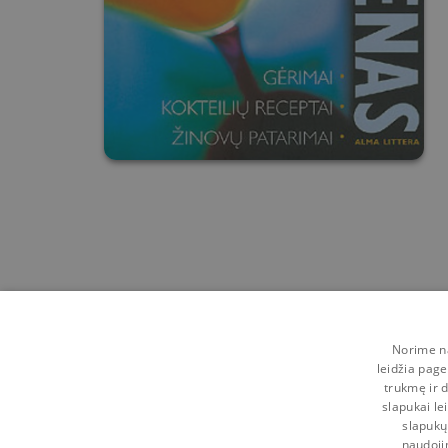
Norime na
leidžia page
trukmę ir d
slapukai le
slapukų
naudoji