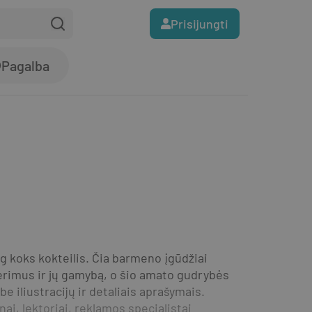
Prisijungti
Pagalba
 koks kokteilis. Čia barmeno įgūdžiai 
ėrimus ir jų gamybą, o šio amato gudrybės 
iliustracijų ir detaliais aprašymais. 
, lektoriai, reklamos specialistai 