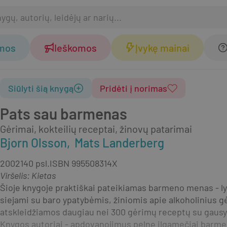
omos
Ieškomos
Įvykę mainai
Siūlyti šią knygą
Pridėti į norimas
Pats sau barmenas
Gėrimai, kokteilių receptai, žinovų patarimai
Bjorn Olsson
Mats Landerberg
2002
140 psl.
ISBN
995508314X
Viršelis
:
Kietas
Šioje knygoje praktiškai pateikiamas barmeno menas - lyg
siejami su baro ypatybėmis, žiniomis apie alkoholinius g
atskleidžiamos daugiau nei 300 gėrimų receptų su gausybe 
Knygos autoriai - apdovanojimus pelnę ilgamečiai barmenai