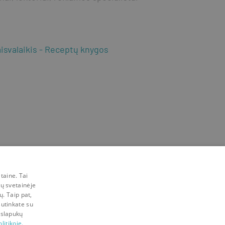
isvalaikis
Receptų knygos
taine. Tai
mų svetainėje
ų. Taip pat,
sutinkate su
 slapukų
litikoje.