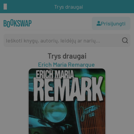
Trys draugai
Prisijungti
Trys draugai
Erich Maria Remarque