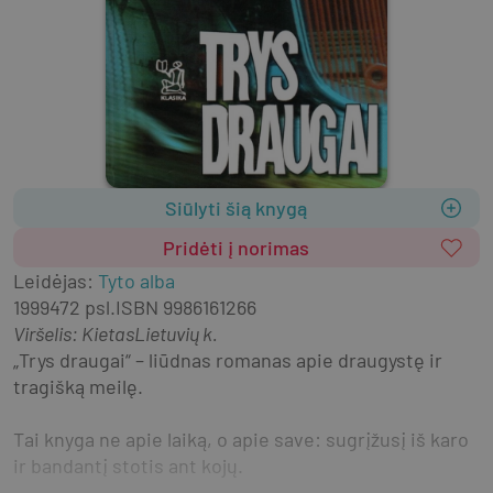
Siūlyti šią knygą
Pridėti į norimas
Leidėjas
:
Tyto alba
1999
472 psl.
ISBN
9986161266
Viršelis
:
Kietas
Lietuvių k.
„Trys draugai“ – liūdnas romanas apie draugystę ir 
tragišką meilę.
Tai knyga ne apie laiką, o apie save: sugrįžusį iš karo 
ir bandantį stotis ant kojų.