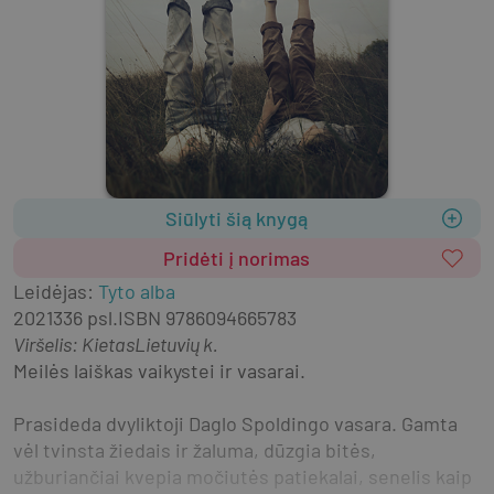
Siūlyti šią knygą
Pridėti į norimas
Leidėjas
:
Tyto alba
2021
336 psl.
ISBN
9786094665783
Viršelis
:
Kietas
Lietuvių k.
Meilės laiškas vaikystei ir vasarai.
Prasideda dvyliktoji Daglo Spoldingo vasara. Gamta 
vėl tvinsta žiedais ir žaluma, dūzgia bitės, 
užburiančiai kvepia močiutės patiekalai, senelis kaip 