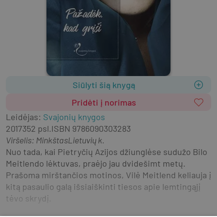
Siūlyti šią knygą
Pridėti į norimas
Leidėjas
:
Svajonių knygos
2017
352 psl.
ISBN
9786090303283
Viršelis
:
Minkštas
Lietuvių k.
Nuo tada, kai Pietryčių Azijos džiunglėse sudužo Bilo 
Meitlendo lėktuvas, praėjo jau dvidešimt metų. 
Prašoma mirštančios motinos, Vilė Meitlend keliauja į 
kitą pasaulio galą išsiaiškinti tiesos apie lemtingąjį 
tėvo skrydį.