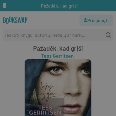
Pažadėk, kad grįši
Prisijungti
Pažadėk, kad grįši
Tess Gerritsen