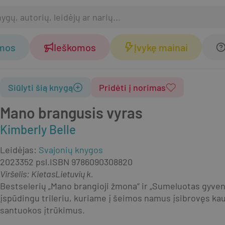
omos
Ieškomos
Įvykę mainai
Siūlyti šią knygą
Pridėti į norimas
Mano brangusis vyras
Kimberly Belle
Leidėjas
:
Svajonių knygos
2023
352 psl.
ISBN
9786090308820
Viršelis
:
Kietas
Lietuvių k.
Bestselerių „Mano brangioji žmona“ ir „Sumeluotas gyveni
įspūdingu trileriu, kuriame į šeimos namus įsibrovęs ka
santuokos įtrūkimus.