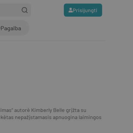
Prisijungti
Pagalba
mas“ autorė Kimberly Belle grįžta su 
ukėtas nepažįstamasis apnuogina laimingos 