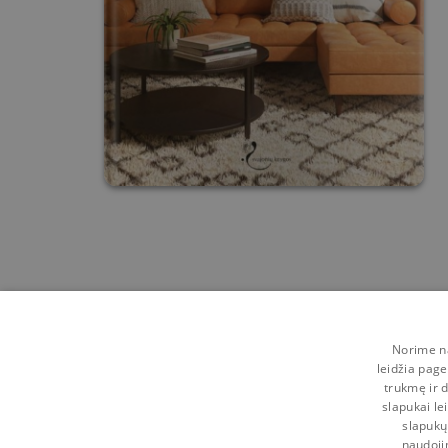
Norime na
leidžia page
trukmę ir d
slapukai le
slapukų
naudoji