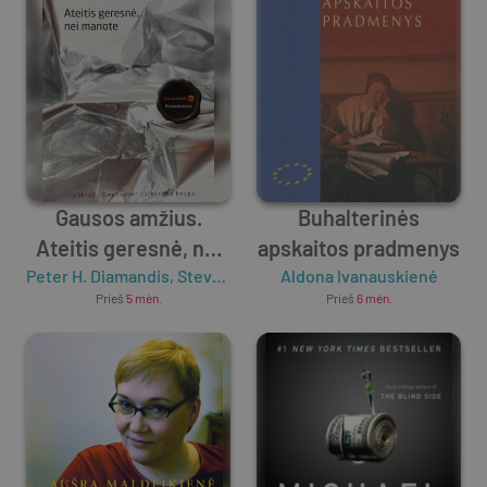
Gausos amžius.
Buhalterinės
Ateitis geresnė, nei
apskaitos pradmenys
Peter H. Diamandis
manote
,
Steven Kotler
Aldona Ivanauskienė
Prieš
5 mėn.
Prieš
6 mėn.