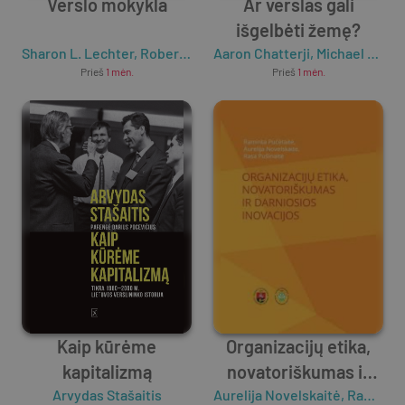
Verslo mokykla
Ar verslas gali
išgelbėti žemę?
Sharon L. Lechter
,
Robert T. Kiyosaki
Aaron Chatterji
,
Michael Lenox
Prieš
1 mėn.
Prieš
1 mėn.
Kaip kūrėme
Organizacijų etika,
kapitalizmą
novatoriškumas ir
Arvydas Stašaitis
Aurelija Novelskaitė
darniosios inovacijos
,
Raminta Pučėtaitė