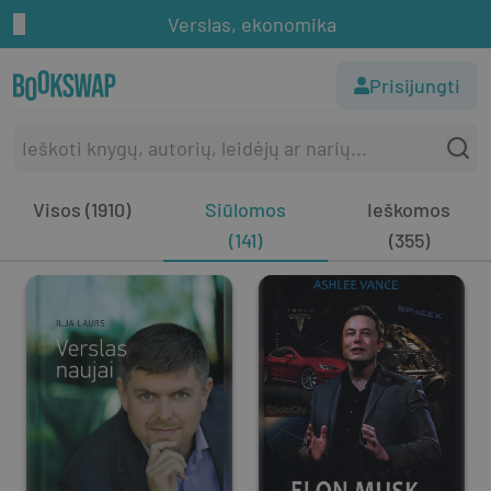
Verslas, ekonomika
Prisijungti
Visos (1910)
Siūlomos
Ieškomos
(141)
(355)