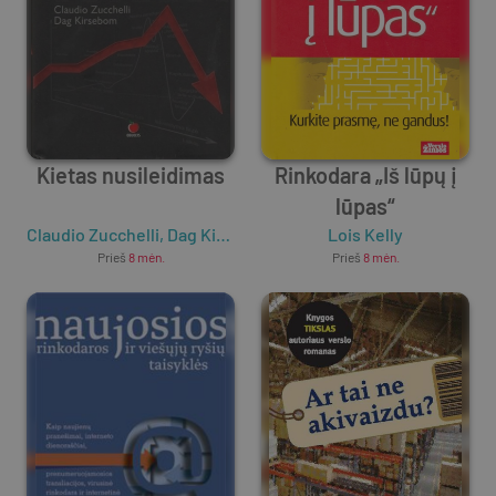
Kietas nusileidimas
Rinkodara „Iš lūpų į
lūpas“
Claudio Zucchelli
,
Dag Kirsebom
Lois Kelly
Prieš
8 mėn.
Prieš
8 mėn.