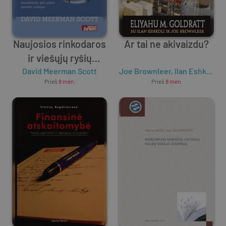
Naujosios rinkodaros
Ar tai ne akivaizdu?
ir viešųjų ryšių
David Meerman Scott
taisyklės
Joe Brownleer
,
Ilan Eshkoli
,
El
Prieš
8 mėn.
Prieš
8 mėn.