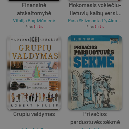
Finansinė
Mokomasis vokiečių-
atskaitomybė
lietuvių kalbų verslo
Vitalija Bagdžiūnienė
Rasa Sklizmantaitė
žodynas
,
Aldona Mozes
Prieš
8 mėn.
Prieš
8 mėn.
Grupių valdymas
Privačios
parduotuvės sėkmė