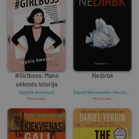
#Girlboss. Mano
Nedirbk
sėkmės istorija
Sophia Amoruso
David Heinemeier Hansson
,
Ja
Prieš
2 mėn.
Prieš
2 mėn.