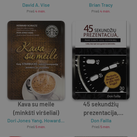
David A. Vise
Brian Tracy
Prieš
4 mėn.
Prieš
4 mėn.
Kava su meile
45 sekundžių
(minkšti viršeliai)
prezentacija,
Dori Jones Yang
,
Howard Schultz
pakeisianti jūsų
Don Failla
Prieš
5 mėn.
Prieš
5 mėn.
gyvenimą