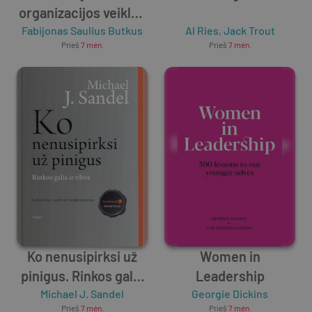
organizacijos veiklos
operatyvaus valdymo
Fabijonas Saulius Butkus
Al Ries
,
Jack Trout
Prieš
7 mėn.
Prieš
7 mėn.
pagrindai
Ko nenusipirksi už
Women in
pinigus. Rinkos galia
Leadership
Michael J. Sandel
ir ribos
Georgie Dickins
Prieš
7 mėn.
Prieš
7 mėn.