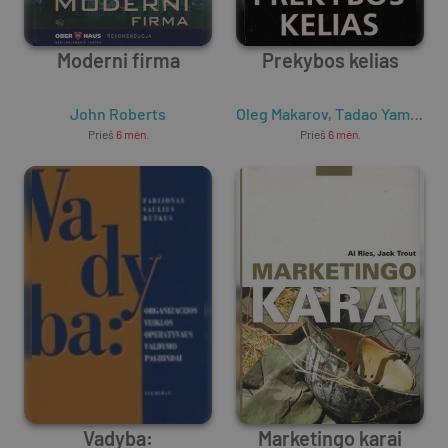
Moderni firma
Prekybos kelias
John Roberts
Oleg Makarov
,
Tadao Yamaguchi
Prieš
6 mėn.
Prieš
6 mėn.
Vadyba:
Marketingo karai