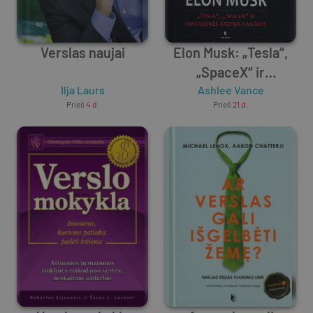
Verslas naujai
Elon Musk: „Tesla“,
„SpaceX“ ir
Ilja Laurs
fantastinės ateities
Ashlee Vance
Prieš
4 d.
Prieš
21 d.
paieškos