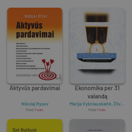
Aktyvūs pardavimai
Ekonomika per 31
valandą
Nikolaj Rysev
Marija Vyšniauskaitė
,
Žilvinas Šilėnas
Prieš
7 mėn.
Prieš
7 mėn.