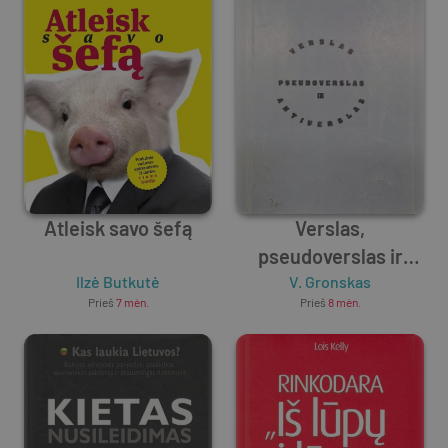
Atleisk savo šefą
Verslas,
pseudoverslas ir
Ilzė Butkutė
antiverslas
V. Gronskas
Prieš
7 mėn.
Prieš
8 mėn.