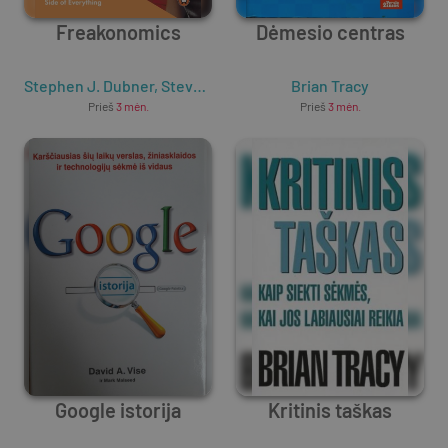
Freakonomics
Dėmesio centras
Stephen J. Dubner
,
Steven D. Levitt
Brian Tracy
Prieš
3 mėn.
Prieš
3 mėn.
Google istorija
Kritinis taškas