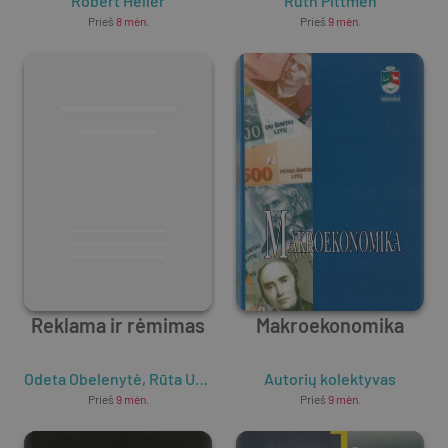
Robert Heller
Ruth Pittmen
Prieš
8 mėn.
Prieš
9 mėn.
Reklama ir rėmimas
Makroekonomika
Odeta Obelenytė
,
Rūta Urbanskienė
Autorių kolektyvas
Prieš
9 mėn.
Prieš
9 mėn.