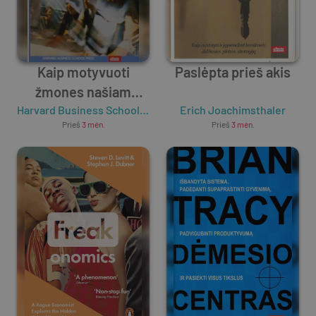
Kaip motyvuoti
Paslėpta prieš akis
žmones našiam
darbui
Harvard Business School Press
Erich Joachimsthaler
Prieš
3 mėn.
Prieš
3 mėn.