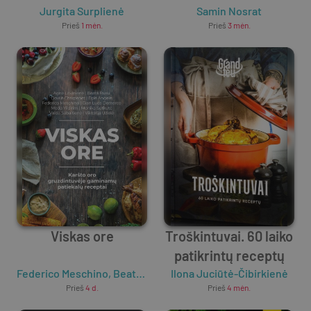
Jurgita Surplienė
Samin Nosrat
Prieš
1 mėn.
Prieš
3 mėn.
Viskas ore
Troškintuvai. 60 laiko
patikrintų receptų
Federico Meschino
,
Beata Rusu
,
Ilona Juciūtė-Čibirkienė
Eglė Angelė
,
Gian Luca Dem
Prieš
4 d.
Prieš
4 mėn.