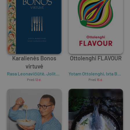
Karalienės Bonos
Ottolenghi FLAVOUR
virtuvė
Rasa Leonavičiūtė
,
Jolita Bernotienė
Yotam Ottolenghi
,
Ixta Belfrage
Prieš
12 d.
Prieš
15 d.