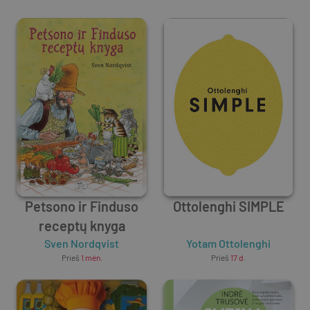
Petsono ir Finduso
Ottolenghi SIMPLE
receptų knyga
Sven Nordqvist
Yotam Ottolenghi
Prieš
1 mėn.
Prieš
17 d.