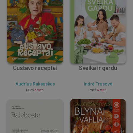
Gustavo receptai
Sveika ir gardu
Audrius Rakauskas
Indrė Trusovė
Prieš
3 mėn.
Prieš
4 mėn.