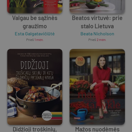
Valgau be sąžinės
Beatos virtuvė: prie
graužimo
stalo Lietuva
Esta Galgatavičiūtė
Beata Nicholson
Prieš
1 mėn.
Prieš
2 mėn.
Didžioji troškinių,
Mažos nuodėmės