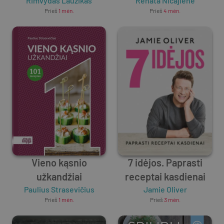
Rimvydas Laužikas
Renata Ničajienė
Prieš
1 mėn.
Prieš
4 mėn.
Vieno kąsnio
7 idėjos. Paprasti
užkandžiai
receptai kasdienai
Paulius Strasevičius
Jamie Oliver
Prieš
1 mėn.
Prieš
3 mėn.