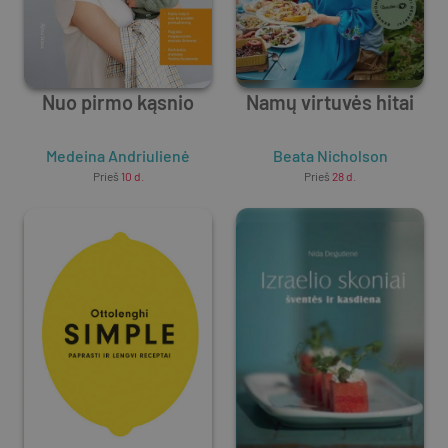
Nuo pirmo kąsnio
Namų virtuvės hitai
Medeina Andriulienė
Beata Nicholson
Prieš
10 d.
Prieš
28 d.