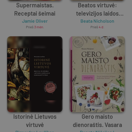
Supermaistas.
Beatos virtuvė:
Receptai šeimai
televizijos laidos
Jamie Oliver
Beata Nicholson
receptai
Prieš
3 mėn.
Prieš
4 d.
Istorinė Lietuvos
Gero maisto
virtuvė
dienoraštis. Vasara