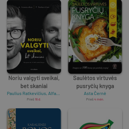
Noriu valgyti sveikai,
Saulėtos virtuvės
bet skaniai
pusryčių knyga
Paulius Ratkevičius
,
Alfas Ivanauskas
Asta Černė
Prieš
16 d.
Prieš
4 mėn.