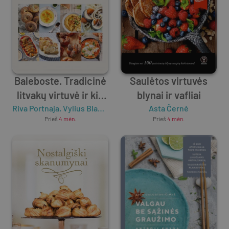
Baleboste. Tradicinė
Saulėtos virtuvės
litvakų virtuvė ir kiti
blynai ir vafliai
Riva Portnaja
žydiški skoniai
,
Vylius Blauzdavičius
Asta Černė
Prieš
4 mėn.
Prieš
4 mėn.