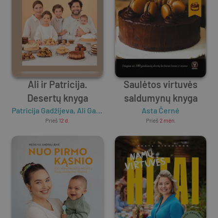
Ali ir Patricija.
Saulėtos virtuvės
Desertų knyga
saldumynų knyga
Patricija Gadžijeva
,
Ali Gadžijevas
Asta Černė
Prieš
12 d.
Prieš
2 mėn.