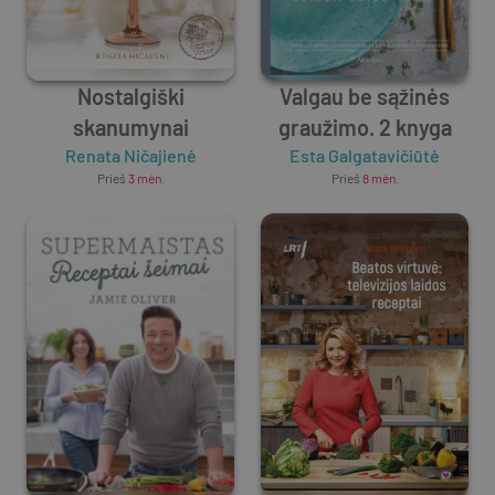
Nostalgiški
Valgau be sąžinės
skanumynai
graužimo. 2 knyga
Renata Ničajienė
Esta Galgatavičiūtė
Prieš
3 mėn.
Prieš
8 mėn.