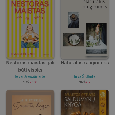
Nestoras maistas gali
Natūralus rauginimas
būti visoks
Ieva Greičiūnaitė
Ieva Šidlaitė
Prieš
2 mėn.
Prieš
21 d.