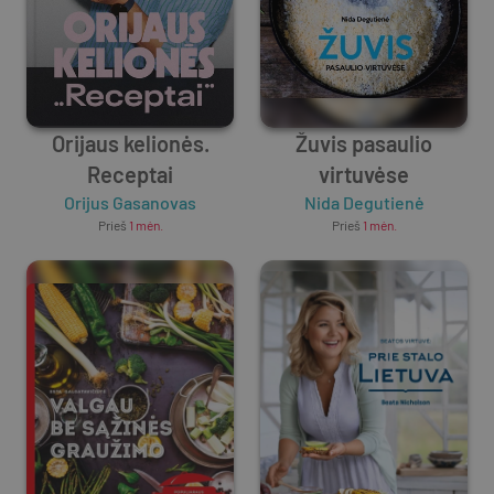
Orijaus kelionės.
Žuvis pasaulio
Receptai
virtuvėse
Orijus Gasanovas
Nida Degutienė
Prieš
1 mėn.
Prieš
1 mėn.