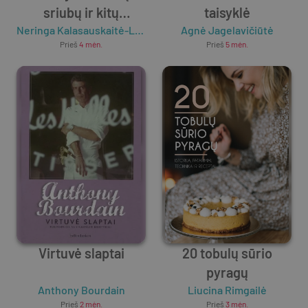
sriubų ir kitų
taisyklė
šildančių patiekalų
Neringa Kalasauskaitė-Levandovska
Agnė Jagelavičiūtė
,
Renata Ničajienė
,
Asta
Prieš
4 mėn.
Prieš
5 mėn.
knyga
Virtuvė slaptai
20 tobulų sūrio
pyragų
Anthony Bourdain
Liucina Rimgailė
Prieš
2 mėn.
Prieš
3 mėn.