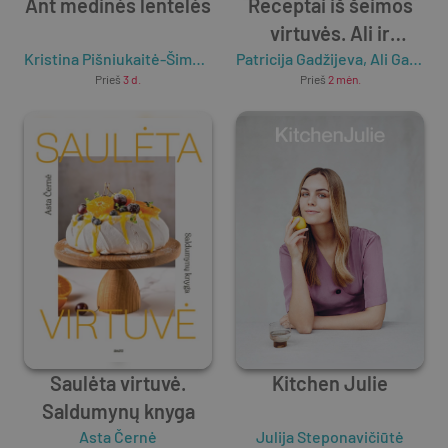
Ant medinės lentelės
Receptai iš šeimos
virtuvės. Ali ir
Kristina Pišniukaitė-Šimkienė
Patricija Gadžijeva
Patricija
,
Ali Gadžijevas
Prieš
3 d.
Prieš
2 mėn.
Saulėta virtuvė.
Kitchen Julie
Saldumynų knyga
Asta Černė
Julija Steponavičiūtė