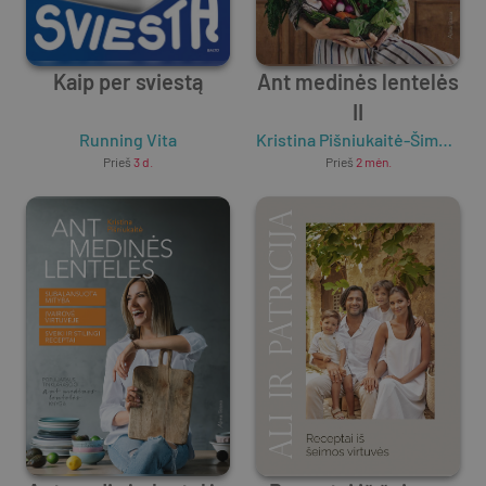
Kaip per sviestą
Ant medinės lentelės
II
Running Vita
Kristina Pišniukaitė-Šimkienė
Prieš
3 d.
Prieš
2 mėn.