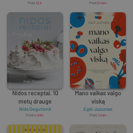
Prieš
12 d.
Prieš
6 mėn.
Nidos receptai. 10
Mano vaikas valgo
metų drauge
viską
Nida Degutienė
Eglė Juzumas
Prieš
4 mėn.
Prieš
1 mėn.