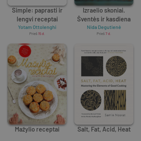
Simple: paprasti ir
Izraelio skoniai.
lengvi receptai
Šventės ir kasdiena
Yotam Ottolenghi
Nida Degutienė
Prieš
15 d.
Prieš
7 d.
Mažylio receptai
Salt, Fat, Acid, Heat