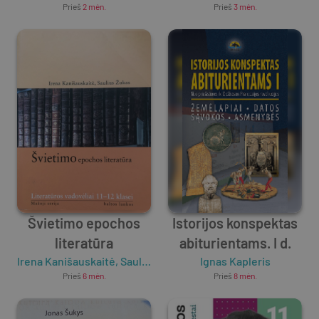
Prieš
2 mėn.
Prieš
3 mėn.
Švietimo epochos
Istorijos konspektas
literatūra
abiturientams. I d.
Irena Kanišauskaitė
,
Saulius Žukas
Ignas Kapleris
Prieš
6 mėn.
Prieš
8 mėn.