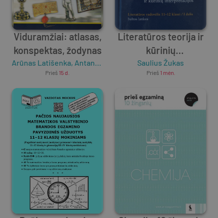
Viduramžiai: atlasas,
Literatūros teorija ir
konspektas, žodynas
kūrinių
Arūnas Latišenka
,
Antanas Meištas
interpretacijos
Saulius Žukas
Prieš
15 d.
Prieš
1 mėn.