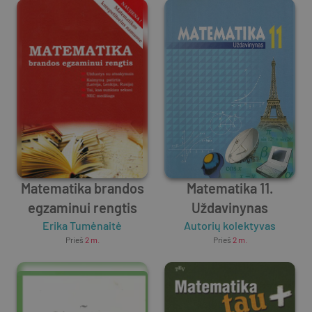
Matematika brandos
Matematika 11.
egzaminui rengtis
Uždavinynas
Erika Tumėnaitė
Autorių kolektyvas
Prieš
2 m.
Prieš
2 m.