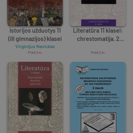
Istorijos užduotys 11
Literatūra 11 klasei:
(III gimnazijos) klasei
chrestomatija. 2
Virginijus Navickas
dalis. Romantizmas,
Unknown Author
Prieš
2 m.
Prieš
2 m.
realizmas,
neoromantizmas