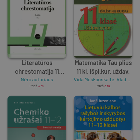
Literatūros
Matematika Tau plius
chrestomatija 11
11 kl. Išpl.kur. uždav.
klasei. 1 dalis
Nėra autoriaus
Vida Meškauskaitė
,
Vladas Vitkus
Prieš
3 m.
Prieš
3 m.