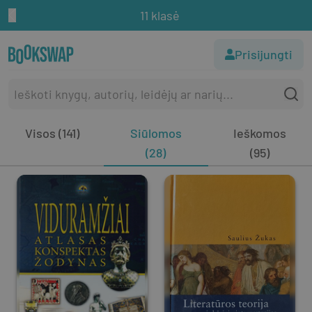
11 klasė
Prisijungti
Visos (141)
Siūlomos
Ieškomos
(28)
(95)