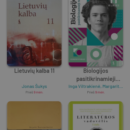
Lietuvių kalba 11
Biologijos
pasitikrinamieji
Jonas Šukys
Inga Viltrakienė
testai 11 klasei (s.
,
Margarita Purlienė
Prieš
9 mėn.
Prieš
9 mėn.
KOREPETITORIUS)