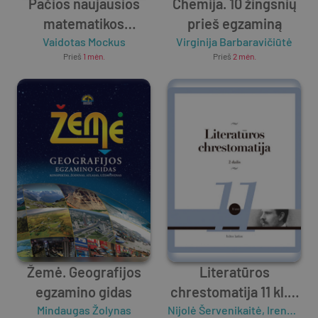
Pačios naujausios
Chemija. 10 žingsnių
matematikos
prieš egzaminą
valstybinio brandos
Vaidotas Mockus
Virginija Barbaravičiūtė
Prieš
1 mėn.
Prieš
2 mėn.
egzamino pavyzdinės
užduotys 11-12 klasių
mokiniams
Žemė. Geografijos
Literatūros
egzamino gidas
chrestomatija 11 kl. 2
Mindaugas Žolynas
Nijolė Šervenikaitė
dalis
,
Irena Kanišauskaitė