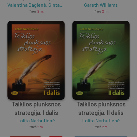
Valentina Dagienė
uždavinynas XI–XII
,
Gintautas Grigas
Gareth Williams
Prieš
2 m.
Prieš
2 m.
klasėms
Taiklios plunksnos
Taiklios plunksnos
strategija. I dalis
strategija. II dalis
Lolita Narbutienė
Lolita Narbutienė
Prieš
2 m.
Prieš
2 m.