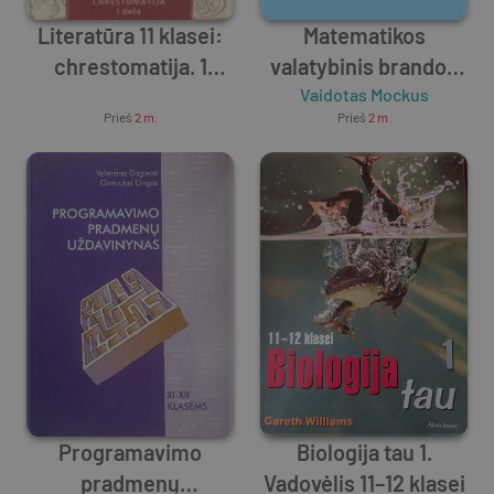
Literatūra 11 klasei:
Matematikos
chrestomatija. 1
valatybinis brandos
dalis. Renesansas,
Unknown Author
egzaminas. Ar jau
Vaidotas Mockus
Prieš
2 m.
Prieš
2 m.
Barokas, Apšvieta
pasirengęs? 2 dalis
Programavimo
Biologija tau 1.
pradmenų
Vadovėlis 11–12 klasei