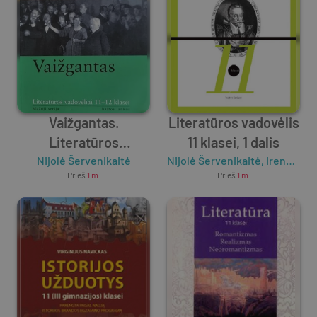
Vaižgantas.
Literatūros vadovėlis
Literatūros
11 klasei, 1 dalis
vadovėliai 11–12 klasei
Nijolė Šervenikaitė
Nijolė Šervenikaitė
,
Irena Kanišauskaitė
Prieš
1 m.
Prieš
1 m.