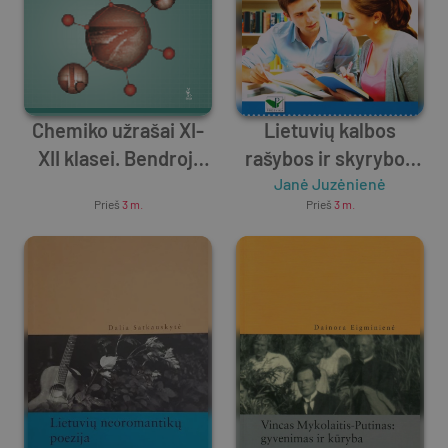
Chemiko užrašai XI-
Lietuvių kalbos
XII klasei. Bendroji
rašybos ir skyrybos
Unknown Author
chemija
kartojimo užduotys 11
Janė Juzėnienė
Prieš
3 m.
Prieš
3 m.
- 12 klasei