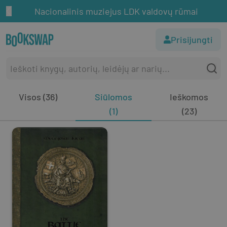
Nacionalinis muziejus LDK valdovų rūmai
Prisijungti
Visos (36)
Siūlomos
Ieškomos
(1)
(23)