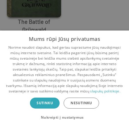
The Battle of
Grünwald
Mečislovas Jučas
Mums rūpi Jūsų privatumas
Prieš
2 m.
Norime naudoti slapukus, kad geriau suprastume jūsų naudojimąsi
mūsų interneto svetaine. Tai leidžia pagerinti jūsų būsimą patirtį
mūsų svetainėje bei leidžia mums stebėti apsilankymų svetainėje
trukmę ir dažnumą, rinkti statistinę informaciją apie interneto
svetainės lankytojų skaičių. Taip pat, slapukai leidžia pritaikyti
aktualesnius reklaminius pranešimus. Paspausdami „Sutinku“
sutinkate su slapukų naudojimu ir susijusių asmens duomenų
Pradinis
Krepšelis
Pokalbiai
Pranešimai
Paskyra
tvarkymu. Išsamią informaciją apie slapukų naudojimą šioje interneto
svetainėje ir savo sutikimo valdymą rasite mūsų
slapukų politikoje.
Bookswap programėlė
SUTINKU
NESUTINKU
Mainykis knygomis dar patogiau!
Nukreipti į nustatymus
Uždaryti
Atsisiųsti