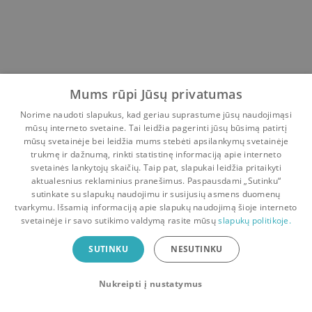
Mums rūpi Jūsų privatumas
Norime naudoti slapukus, kad geriau suprastume jūsų naudojimąsi
mūsų interneto svetaine. Tai leidžia pagerinti jūsų būsimą patirtį
mūsų svetainėje bei leidžia mums stebėti apsilankymų svetainėje
trukmę ir dažnumą, rinkti statistinę informaciją apie interneto
svetainės lankytojų skaičių. Taip pat, slapukai leidžia pritaikyti
aktualesnius reklaminius pranešimus. Paspausdami „Sutinku“
sutinkate su slapukų naudojimu ir susijusių asmens duomenų
Pradinis
Krepšelis
Pokalbiai
Pranešimai
Paskyra
tvarkymu. Išsamią informaciją apie slapukų naudojimą šioje interneto
svetainėje ir savo sutikimo valdymą rasite mūsų
slapukų politikoje.
Bookswap programėlė
SUTINKU
NESUTINKU
Mainykis knygomis dar patogiau!
Nukreipti į nustatymus
Uždaryti
Atsisiųsti