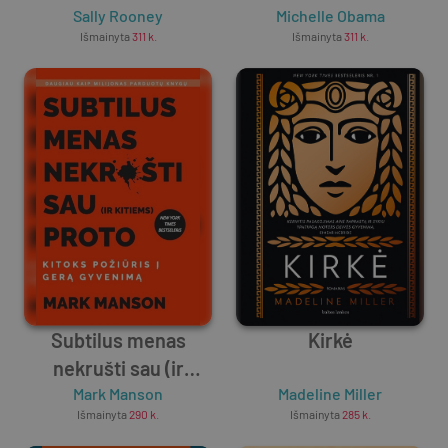
Sally Rooney
Michelle Obama
Išmainyta
311
k.
Išmainyta
311
k.
Subtilus menas
Kirkė
nekrušti sau (ir
kitiems) proto
Mark Manson
Madeline Miller
Išmainyta
290
k.
Išmainyta
285
k.