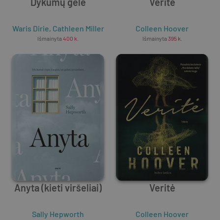
Dykumų gėlė
Veritė
Waris Dirie
,
Cathleen Miller
Colleen Hoover
Išmainyta
400
k.
Išmainyta
395
k.
Anyta (kieti viršeliai)
Veritė
Sally Hepworth
Colleen Hoover