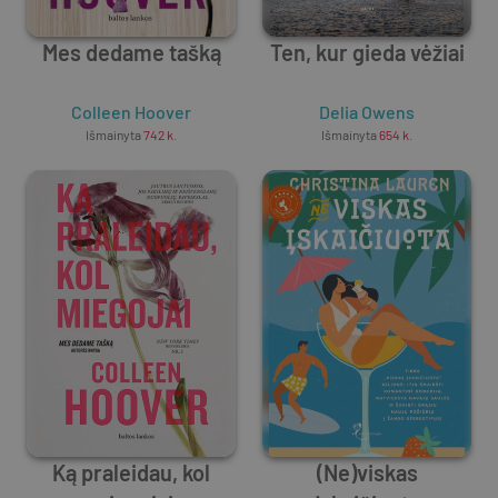
Mes dedame tašką
Ten, kur gieda vėžiai
Colleen Hoover
Delia Owens
Išmainyta
742
k.
Išmainyta
654
k.
Ką praleidau, kol
(Ne)viskas