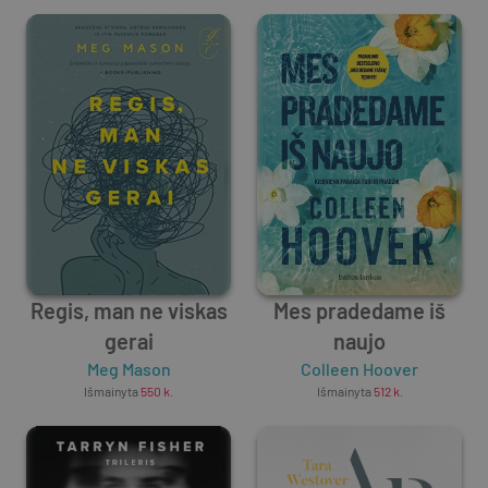
Regis, man ne viskas
Mes pradedame iš
gerai
naujo
Meg Mason
Colleen Hoover
Išmainyta
550
k.
Išmainyta
512
k.