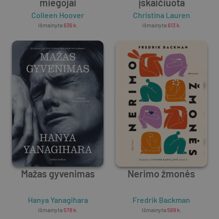
miegojai
įskaičiuota
Colleen Hoover
Christina Lauren
Išmainyta
636
k.
Išmainyta
613
k.
Mažas gyvenimas
Nerimo žmonės
Hanya Yanagihara
Fredrik Backman
Išmainyta
578
k.
Išmainyta
569
k.