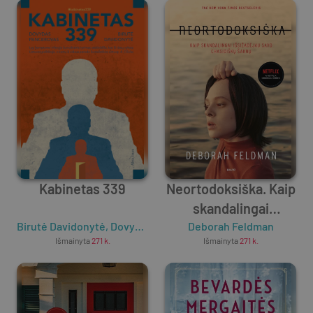
Kabinetas 339
Neortodoksiška. Kaip
skandalingai
Birutė Davidonytė
,
Dovydas Pancerovas
išsižadėjau savo
Deborah Feldman
Išmainyta
271
k.
Išmainyta
271
k.
chasidiškų šaknų