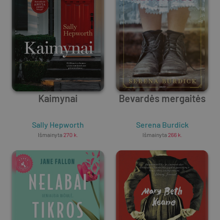
Kaimynai
Bevardės mergaitės
Sally Hepworth
Serena Burdick
Išmainyta
270
k.
Išmainyta
266
k.