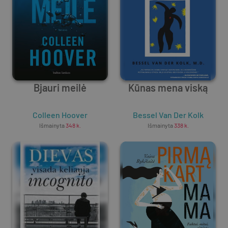
Bjauri meilė
Kūnas mena viską
Colleen Hoover
Bessel Van Der Kolk
Išmainyta
348
k.
Išmainyta
338
k.