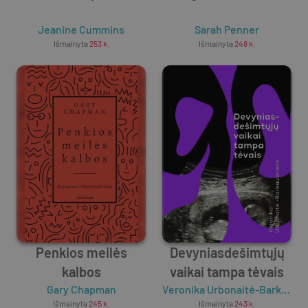
Jeanine Cummins
Sarah Penner
Išmainyta
253
k.
Išmainyta
248
k.
Penkios meilės
Devyniasdešimtųjų
kalbos
vaikai tampa tėvais
Gary Chapman
Veronika Urbonaitė-Barkauskienė
Išmainyta
245
k.
Išmainyta
243
k.