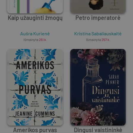
Kaip užauginti žmogų
Petro imperatorė
Aušra Kurienė
Kristina Sabaliauskaitė
Išmainyta
261
k.
Išmainyta
257
k.
Amerikos purvas
Dingusi vaistininkė