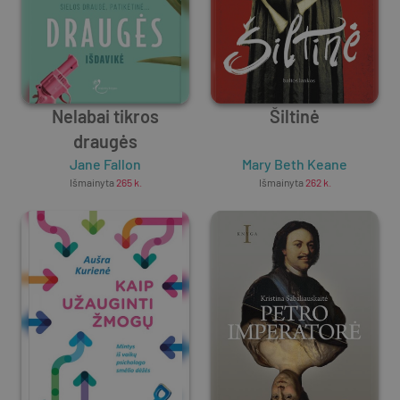
Nelabai tikros
Šiltinė
draugės
Jane Fallon
Mary Beth Keane
Išmainyta
265
k.
Išmainyta
262
k.