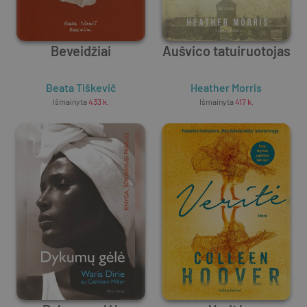
Beveidžiai
Aušvico tatuiruotojas
Beata Tiškevič
Heather Morris
Išmainyta
433
k.
Išmainyta
417
k.