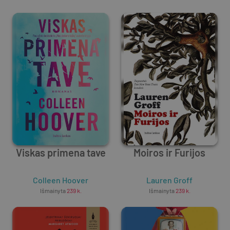
Viskas primena tave
Moiros ir Furijos
Colleen Hoover
Lauren Groff
Išmainyta
239
k.
Išmainyta
239
k.