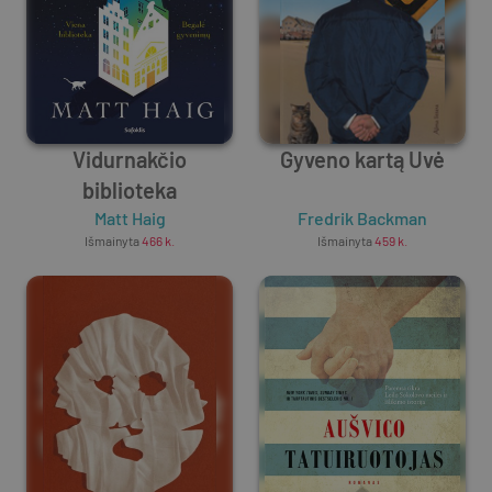
Vidurnakčio
Gyveno kartą Uvė
biblioteka
Matt Haig
Fredrik Backman
Išmainyta
466
k.
Išmainyta
459
k.