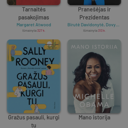
Tarnaitės
Pranešėjas ir
pasakojimas
Prezidentas
Margaret Atwood
Birutė Davidonytė
,
Dovydas Pancerovas
Išmainyta
327
k.
Išmainyta
313
k.
Gražus pasauli, kurgi
Mano istorija
tu