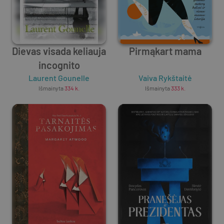
Dievas visada keliauja
Pirmąkart mama
incognito
Laurent Gounelle
Vaiva Rykštaitė
Išmainyta
334
k.
Išmainyta
333
k.