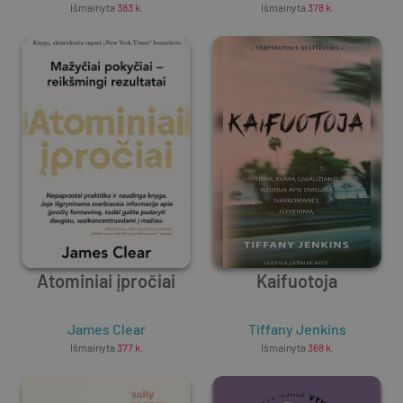
Išmainyta
383
k.
Išmainyta
378
k.
Atominiai įpročiai
Kaifuotoja
James Clear
Tiffany Jenkins
Išmainyta
377
k.
Išmainyta
368
k.