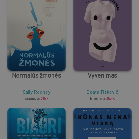
Normalūs žmonės
Vyvenimas
Sally Rooney
Beata Tiškevič
Išmainyta
365
k.
Išmainyta
355
k.