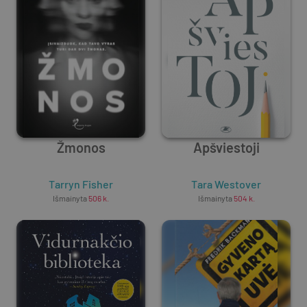
Žmonos
Apšviestoji
Tarryn Fisher
Tara Westover
Išmainyta
506
k.
Išmainyta
504
k.