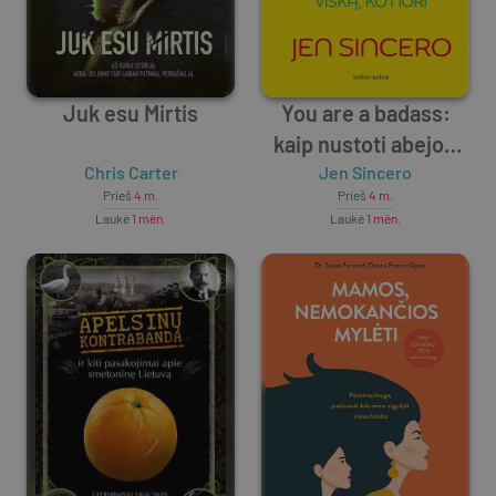
Juk esu Mirtis
You are a badass:
kaip nustoti abejoti
Chris Carter
savimi ir pasiimti iš
Jen Sincero
Prieš
4 m.
Prieš
4 m.
gyvenimo viską, ko
Laukė
1 mėn.
Laukė
1 mėn.
nori