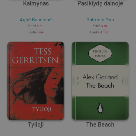
Kaimynas
Pasiklydę dainoje
Agnė Bausienė
Gabrielė Mun
Prieš
4 m.
Prieš
4 m.
Laukė
1 val.
Laukė
3 mėn.
Tylioji
The Beach