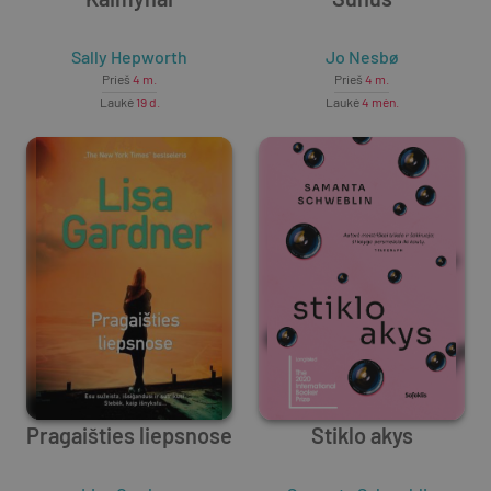
Sally Hepworth
Jo Nesbø
Prieš
4 m.
Prieš
4 m.
Laukė
19 d.
Laukė
4 mėn.
Pragaišties liepsnose
Stiklo akys