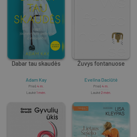
Dabar tau skaudės
Žuvys fontanuose
Adam Kay
Evelina Daciūtė
Prieš
4 m.
Prieš
4 m.
Laukė
1 mėn.
Laukė
2 mėn.