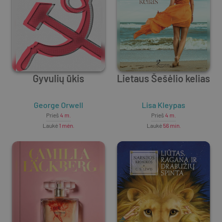
Gyvulių ūkis
Lietaus Šešėlio kelias
George Orwell
Lisa Kleypas
Prieš
4 m.
Prieš
4 m.
Laukė
1 mėn.
Laukė
56 min.