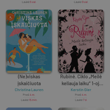
Laukė
5 val.
Laukė
9 val.
(Ne)viskas
Rubinė. Ciklo „Meilė
įskaičiuota
keliauja laiku“ 1-oji
Christina Lauren
Kerstin Gier
knyga
Prieš
4 m.
Prieš
4 m.
Laukė
15 min.
Laukė
7 d.