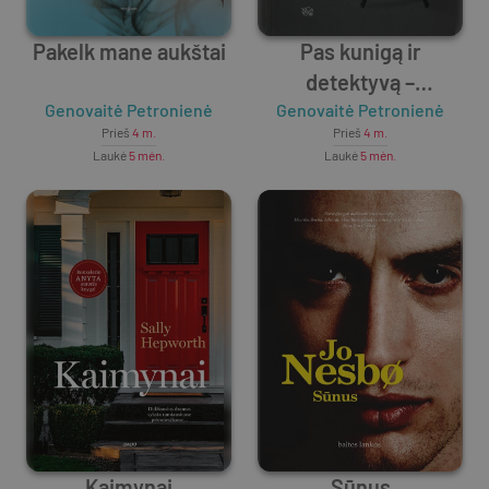
Pakelk mane aukštai
Pas kunigą ir
detektyvą –
Genovaitė Petronienė
psichologo kabinete
Genovaitė Petronienė
Prieš
4 m.
Prieš
4 m.
Laukė
5 mėn.
Laukė
5 mėn.
Kaimynai
Sūnus