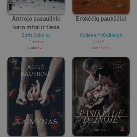
Antrojo pasaulinio
Erškėčių paukščiai
karo mitai ir tiesa
Boris Sokolov
Colleen McCullough
Prieš
4 m.
Prieš
4 m.
Laukė
9 val.
Laukė
4 mėn.