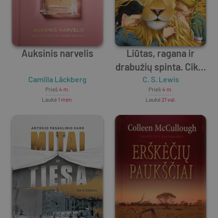
Auksinis narvelis
Liūtas, ragana ir
drabužių spinta. Ciklo
Camilla Läckberg
„Narnijos kronikos“
C. S. Lewis
Prieš
4 m.
Prieš
4 m.
2-oji knyga
Laukė
1 mėn.
Laukė
21 val.