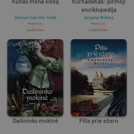
Kūnas mena viską
KurKadaKas: pirmoji
enciklopedija
Bessel Van Der Kolk
Angela Wilkes
Prieš
4 m.
Prieš
4 m.
Laukė
1 min.
Laukė
6 mėn.
Dailininko mokinė
Pilis prie ežero