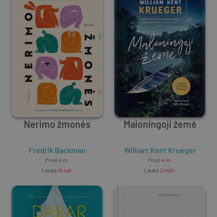
Nerimo žmonės
Maloningoji žemė
Fredrik Backman
William Kent Krueger
Prieš
4 m.
Prieš
4 m.
Laukė
14 val.
Laukė
2 mėn.