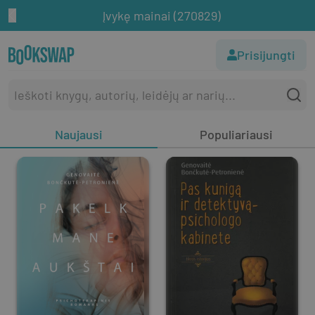
Įvykę mainai (270829)
Prisijungti
Naujausi
Populiariausi