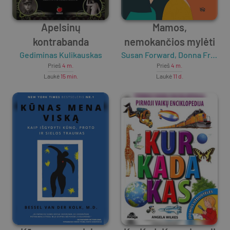
Apelsinų
Mamos,
kontrabanda
nemokančios mylėti
Gediminas Kulikauskas
Susan Forward
,
Donna Frazier Glynn
Prieš
4 m.
Prieš
4 m.
Laukė
15 min.
Laukė
11 d.