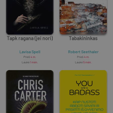
Tapk ragana (jei nori)
Tabakininkas
Lavisa Spell
Robert Seethaler
Prieš
4 m.
Prieš
4 m.
Laukė
1 mėn.
Laukė
5 mėn.