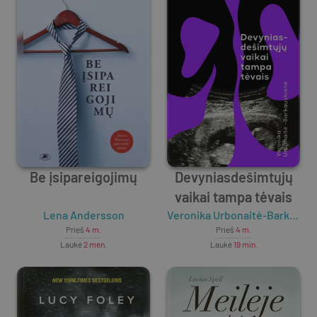
Be įsipareigojimų
Devyniasdešimtųjų
vaikai tampa tėvais
Lena Andersson
Veronika Urbonaitė-Barkauskienė
Prieš
4 m.
Prieš
4 m.
Laukė
2 mėn.
Laukė
19 min.