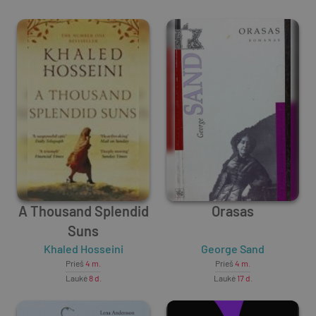
A Thousand Splendid
Orasas
Suns
Khaled Hosseini
George Sand
Prieš
4 m.
Prieš
4 m.
Laukė
8 d.
Laukė
17 d.