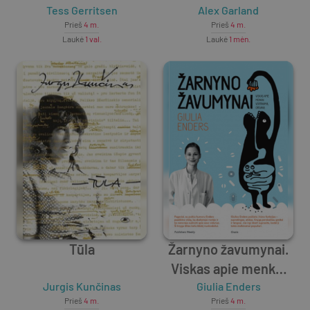
Tess Gerritsen
Alex Garland
Prieš
4 m.
Prieš
4 m.
Laukė
1 val.
Laukė
1 mėn.
Tūla
Žarnyno žavumynai.
Viskas apie menkai
Jurgis Kunčinas
vertinamą organą
Giulia Enders
Prieš
4 m.
Prieš
4 m.