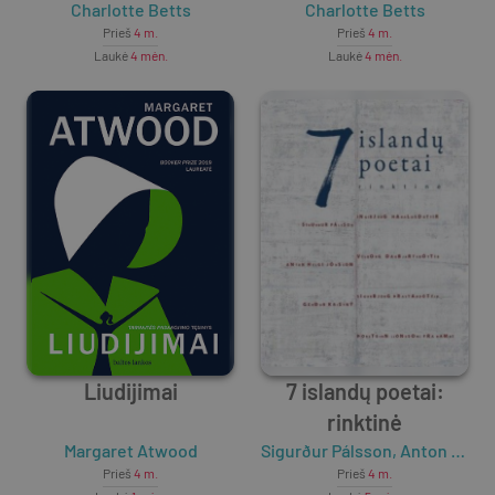
Charlotte Betts
Charlotte Betts
Prieš
4 m.
Prieš
4 m.
Laukė
4 mėn.
Laukė
4 mėn.
Liudijimai
7 islandų poetai:
rinktinė
Margaret Atwood
Sigurður Pálsson
,
Anton Helgi Jónsson
Prieš
4 m.
Prieš
4 m.