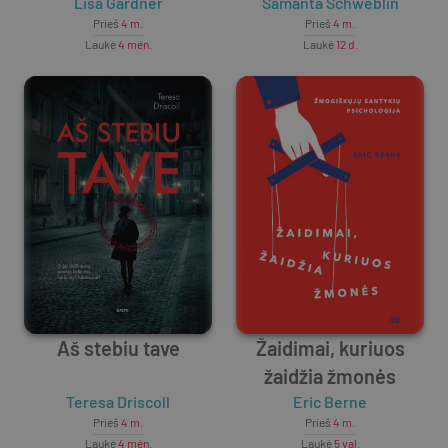
Lisa Gardner
Samanta Schweblin
Prieš
4 m.
Prieš
4 m.
Laukė
4 mėn.
Laukė
12 d.
Aš stebiu tave
Žaidimai, kuriuos
žaidžia žmonės
Teresa Driscoll
Eric Berne
Prieš
4 m.
Prieš
4 m.
Laukė
4 mėn.
Laukė
5 val.