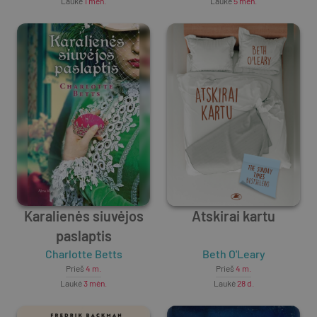
Laukė
1 mėn.
Laukė
5 mėn.
Karalienės siuvėjos
Atskirai kartu
paslaptis
Charlotte Betts
Beth O'Leary
Prieš
4 m.
Prieš
4 m.
Laukė
3 mėn.
Laukė
28 d.