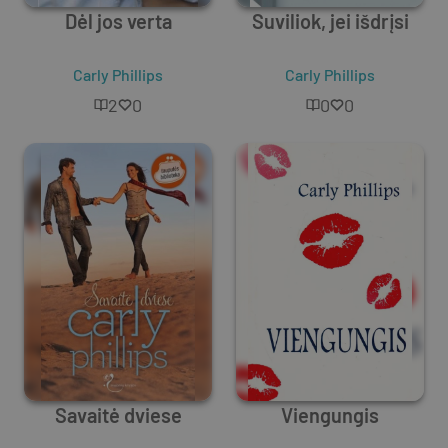
Dėl jos verta
Suviliok, jei išdrįsi
Carly Phillips
Carly Phillips
2
0
0
0
Savaitė dviese
Viengungis