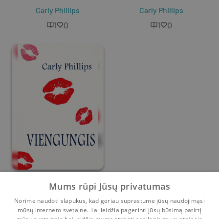
Carly Phillips
Carly Phillips
1
0
1
0
Viengungis
Mums rūpi Jūsų privatumas
Norime naudoti slapukus, kad geriau suprastume jūsų naudojimąsi
Carly Phillips
mūsų interneto svetaine. Tai leidžia pagerinti jūsų būsimą patirtį
3
0