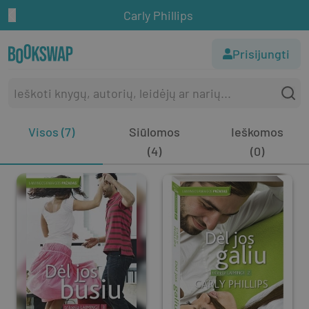
Carly Phillips
Prisijungti
Visos (7)
Siūlomos
Ieškomos
(4)
(0)