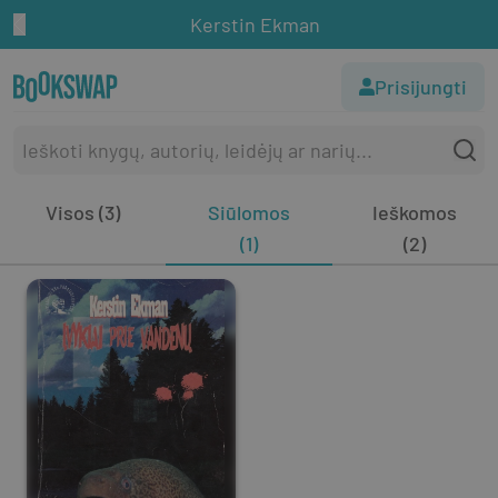
Kerstin Ekman
Prisijungti
Visos (3)
Siūlomos
Ieškomos
(1)
(2)