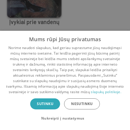
Įvykiai prie vandenų
Kerstin Ekman
Mums rūpi Jūsų privatumas
Prieš
2 m.
Norime naudoti slapukus, kad geriau suprastume jūsų naudojimąsi
mūsų interneto svetaine. Tai leidžia pagerinti jūsų būsimą patirtį
mūsų svetainėje bei leidžia mums stebėti apsilankymų svetainėje
trukmę ir dažnumą, rinkti statistinę informaciją apie interneto
svetainės lankytojų skaičių. Taip pat, slapukai leidžia pritaikyti
aktualesnius reklaminius pranešimus. Paspausdami „Sutinku“
sutinkate su slapukų naudojimu ir susijusių asmens duomenų
Pradinis
Krepšelis
Pokalbiai
Pranešimai
Paskyra
tvarkymu. Išsamią informaciją apie slapukų naudojimą šioje interneto
svetainėje ir savo sutikimo valdymą rasite mūsų
slapukų politikoje.
Bookswap programėlė
SUTINKU
NESUTINKU
Mainykis knygomis dar patogiau!
Nukreipti į nustatymus
Uždaryti
Atsisiųsti