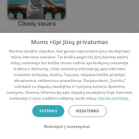
Cikadų vasara
Maureen Leurck
Mums rūpi Jūsų privatumas
7
9
Norime naudoti slapukus, kad geriau suprastume jūsų naudojimąsi
mūsų interneto svetaine. Tai leidžia pagerinti jūsų būsimą patirtį
mūsų svetainėje bei leidžia mums stebėti apsilankymų svetainėje
trukmę ir dažnumą, rinkti statistinę informaciją apie interneto
svetainės lankytojų skaičių. Taip pat, slapukai leidžia pritaikyti
aktualesnius reklaminius pranešimus. Paspausdami „Sutinku“
sutinkate su slapukų naudojimu ir susijusių asmens duomenų
Pradinis
Krepšelis
Pokalbiai
Pranešimai
Paskyra
tvarkymu. Išsamią informaciją apie slapukų naudojimą šioje interneto
svetainėje ir savo sutikimo valdymą rasite mūsų
slapukų politikoje.
Bookswap programėlė
SUTINKU
NESUTINKU
Mainykis knygomis dar patogiau!
Nukreipti į nustatymus
Uždaryti
Atsisiųsti