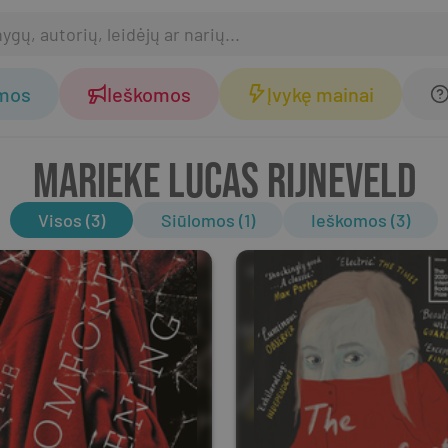
omos
Ieškomos
Įvykę mainai
MARIEKE LUCAS RIJNEVELD
Visos (3)
Siūlomos (1)
Ieškomos (3)