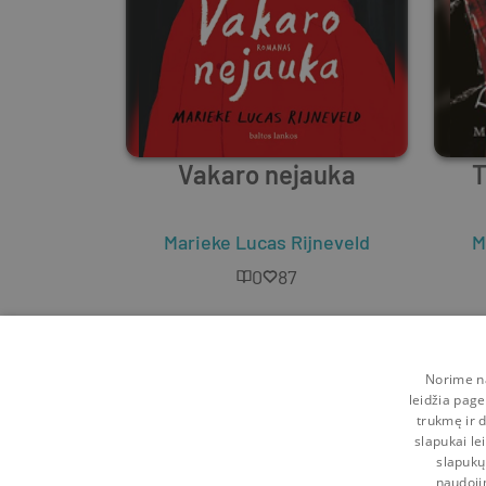
Vakaro nejauka
T
Marieke Lucas Rijneveld
M
0
87
Norime na
leidžia page
trukmę ir d
slapukai le
slapukų
naudoji