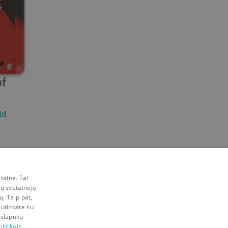
of
ld
taine. Tai
mų svetainėje
ų. Taip pat,
sutinkate su
 slapukų
litikoje.