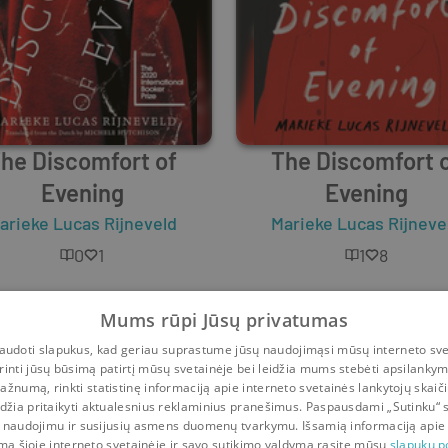
he Discomfort of
The Discomfort 
Evening
Evening
arieke Lucas Rijneveld
Marieke Lucas Rijneve
0
1
1
8
Mums rūpi Jūsų privatumas
udoti slapukus, kad geriau suprastume jūsų naudojimąsi mūsų interneto sve
rinti jūsų būsimą patirtį mūsų svetainėje bei leidžia mums stebėti apsilanky
ažnumą, rinkti statistinę informaciją apie interneto svetainės lankytojų skaiči
idžia pritaikyti aktualesnius reklaminius pranešimus. Paspausdami „Sutinku“ 
 naudojimu ir susijusių asmens duomenų tvarkymu. Išsamią informaciją apie
mą šioje interneto svetainėje ir savo sutikimo valdymą rasite mūsų
slapukų po