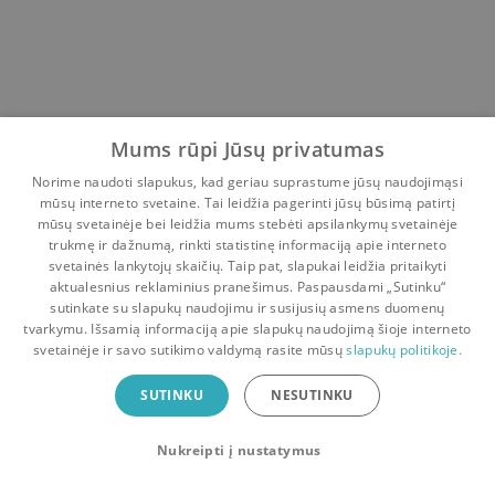
Mums rūpi Jūsų privatumas
Norime naudoti slapukus, kad geriau suprastume jūsų naudojimąsi
mūsų interneto svetaine. Tai leidžia pagerinti jūsų būsimą patirtį
mūsų svetainėje bei leidžia mums stebėti apsilankymų svetainėje
trukmę ir dažnumą, rinkti statistinę informaciją apie interneto
svetainės lankytojų skaičių. Taip pat, slapukai leidžia pritaikyti
aktualesnius reklaminius pranešimus. Paspausdami „Sutinku“
sutinkate su slapukų naudojimu ir susijusių asmens duomenų
Pradinis
Krepšelis
Pokalbiai
Pranešimai
Paskyra
tvarkymu. Išsamią informaciją apie slapukų naudojimą šioje interneto
svetainėje ir savo sutikimo valdymą rasite mūsų
slapukų politikoje.
Bookswap programėlė
SUTINKU
NESUTINKU
Mainykis knygomis dar patogiau!
Nukreipti į nustatymus
Uždaryti
Atsisiųsti