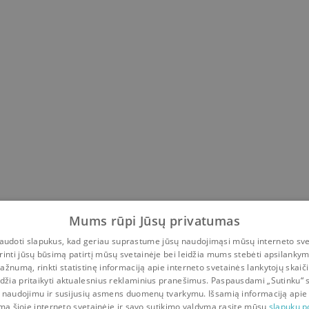
Mums rūpi Jūsų privatumas
udoti slapukus, kad geriau suprastume jūsų naudojimąsi mūsų interneto sve
rinti jūsų būsimą patirtį mūsų svetainėje bei leidžia mums stebėti apsilanky
ažnumą, rinkti statistinę informaciją apie interneto svetainės lankytojų skaiči
idžia pritaikyti aktualesnius reklaminius pranešimus. Paspausdami „Sutinku“ 
 naudojimu ir susijusių asmens duomenų tvarkymu. Išsamią informaciją apie
mą šioje interneto svetainėje ir savo sutikimo valdymą rasite mūsų
slapukų po