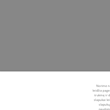
Norime na
leidžia page
trukmę ir d
slapukai le
slapukų
naudoji