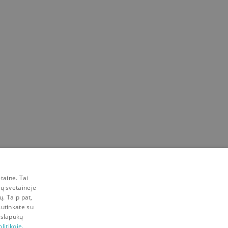
taine. Tai
mų svetainėje
ų. Taip pat,
sutinkate su
 slapukų
litikoje.