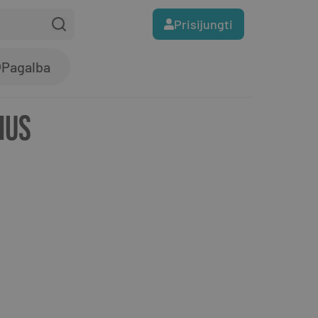
Prisijungti
Pagalba
IUS