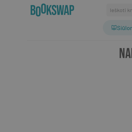
Siūl
NA