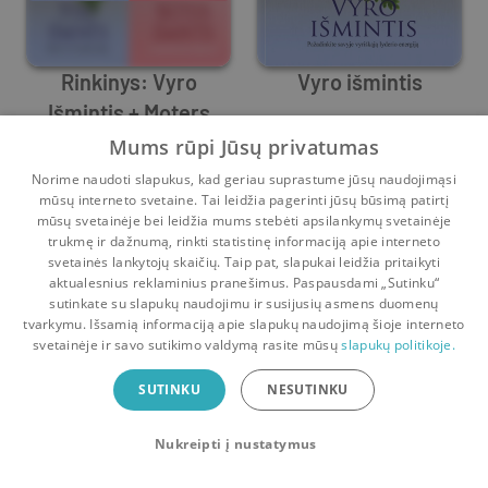
Rinkinys: Vyro
Vyro išmintis
Išmintis + Moters
Vytautas Lapukauskas
Išmintis
Vytautas Lapukauskas
Mums rūpi Jūsų privatumas
0
4
1
1
Norime naudoti slapukus, kad geriau suprastume jūsų naudojimąsi
mūsų interneto svetaine. Tai leidžia pagerinti jūsų būsimą patirtį
mūsų svetainėje bei leidžia mums stebėti apsilankymų svetainėje
trukmę ir dažnumą, rinkti statistinę informaciją apie interneto
svetainės lankytojų skaičių. Taip pat, slapukai leidžia pritaikyti
aktualesnius reklaminius pranešimus. Paspausdami „Sutinku“
sutinkate su slapukų naudojimu ir susijusių asmens duomenų
Pradinis
Krepšelis
Pokalbiai
Pranešimai
Paskyra
tvarkymu. Išsamią informaciją apie slapukų naudojimą šioje interneto
svetainėje ir savo sutikimo valdymą rasite mūsų
slapukų politikoje.
Bookswap programėlė
SUTINKU
NESUTINKU
Mainykis knygomis dar patogiau!
Nukreipti į nustatymus
Uždaryti
Atsisiųsti