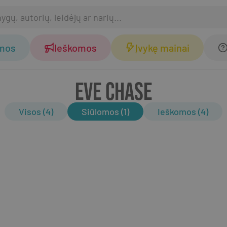
omos
Ieškomos
Įvykę mainai
EVE CHASE
Visos (4)
Siūlomos (1)
Ieškomos (4)