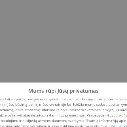
Mums rūpi Jūsų privatumas
udoti slapukus, kad geriau suprastume jūsų naudojimąsi mūsų interneto sve
rinti jūsų būsimą patirtį mūsų svetainėje bei leidžia mums stebėti apsilanky
ažnumą, rinkti statistinę informaciją apie interneto svetainės lankytojų skaiči
idžia pritaikyti aktualesnius reklaminius pranešimus. Paspausdami „Sutinku“ 
 naudojimu ir susijusių asmens duomenų tvarkymu. Išsamią informaciją apie
mą šioje interneto svetainėje ir savo sutikimo valdymą rasite mūsų
slapukų po