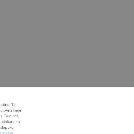
taine. Tai
mų svetainėje
ų. Taip pat,
sutinkate su
 slapukų
litikoje.