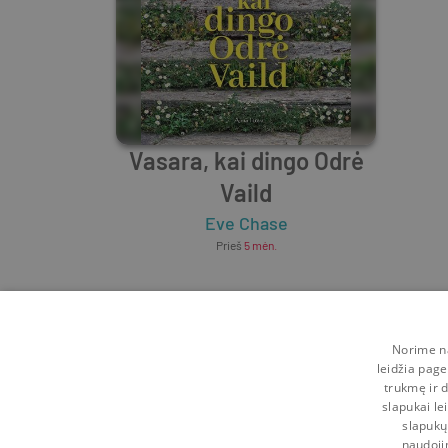
Vasara, kai dingo Odrė
Vaild
Eve Chase
Prieš
5 mėn.
Norime na
leidžia page
trukmę ir d
slapukai le
slapukų
naudoji