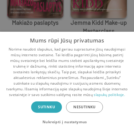
Makiažo paslaptys
Jemma Kidd Make-up
Masterclass
Jemma Kidd
Jemma Kidd
Mums rūpi Jūsų privatumas
Prieš
1 m.
Prieš
2 m.
Norime naudoti slapukus, kad geriau suprastume jūsų naudojimąsi
mūsų interneto svetaine. Tai leidžia pagerinti jūsų būsimą patirtį
mūsų svetainėje bei leidžia mums stebėti apsilankymų svetainėje
trukmę ir dažnumą, rinkti statistinę informaciją apie interneto
svetainės lankytojų skaičių. Taip pat, slapukai leidžia pritaikyti
aktualesnius reklaminius pranešimus. Paspausdami „Sutinku“
sutinkate su slapukų naudojimu ir susijusių asmens duomenų
Pradinis
Krepšelis
Pokalbiai
Pranešimai
Paskyra
tvarkymu. Išsamią informaciją apie slapukų naudojimą šioje interneto
svetainėje ir savo sutikimo valdymą rasite mūsų
slapukų politikoje.
Bookswap programėlė
SUTINKU
NESUTINKU
Mainykis knygomis dar patogiau!
Nukreipti į nustatymus
Uždaryti
Atsisiųsti