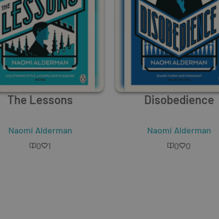
The Lessons
Disobedience
Naomi Alderman
Naomi Alderman
0
1
0
0