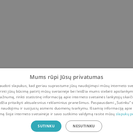
Mums rūpi Jūsų privatumas
udoti slapukus, kad geriau suprastume jūsų naudojimąsi mūsų interneto sve
rinti jūsų būsimą patirtį mūsų svetainėje bei leidžia mums stebėti apsilanky
ažnumą, rinkti statistinę informaciją apie interneto svetainės lankytojų skaiči
idžia pritaikyti aktualesnius reklaminius pranešimus. Paspausdami „Sutinku“ 
 naudojimu ir susijusių asmens duomenų tvarkymu. Išsamią informaciją apie
mą šioje interneto svetainėje ir savo sutikimo valdymą rasite mūsų
slapukų po
ė
SUTINKU
NESUTINKU