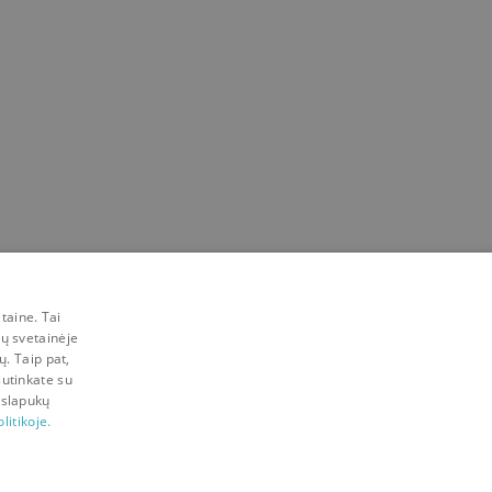
taine. Tai
mų svetainėje
ų. Taip pat,
sutinkate su
 slapukų
litikoje.