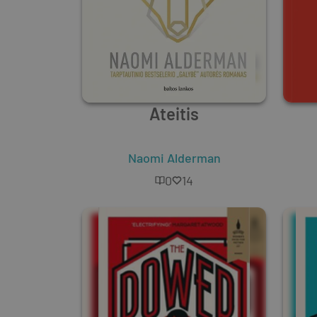
Ateitis
Naomi Alderman
0
14