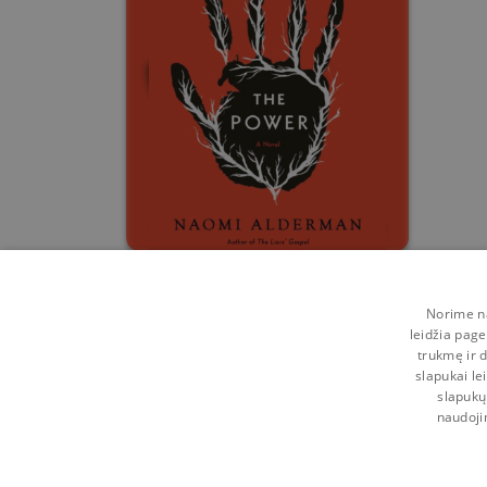
The Power
Norime na
Naomi Alderman
leidžia page
trukmę ir d
0
6
slapukai le
slapukų
naudoji
Kontaktai
Naudojimosi taisyklės
Programėl
Pagalba
Privatumo politika