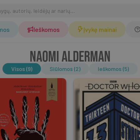
omos
Ieškomos
Įvykę mainai
NAOMI ALDERMAN
Visos (9)
Siūlomos (2)
Ieškomos (5)