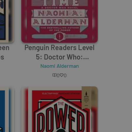
een
Penguin Readers Level
es
5: Doctor Who:
Borrowed Time (ELT
Naomi Alderman
Graded Reader)
0
0