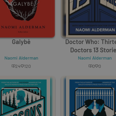
Galybė
Doctor Who: Thirt
Doctors 13 Stori
Naomi Alderman
Naomi Alderman
24
120
0
0