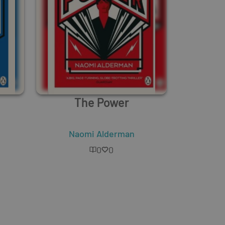
The Power
Naomi Alderman
0
0