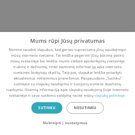
Mums rūpi Jūsų privatumas
Norime naudoti slapukus, kad geriau suprastume jūsų naudojimąsi
mūsų interneto svetaine. Tai leidžia pagerinti jūsų būsimą patirtį
mūsų svetainėje bei leidžia mums stebėti apsilankymų svetainėje
trukmę ir dažnumą, rinkti statistinę informaciją apie interneto
svetainės lankytojų skaičių. Taip pat, slapukai leidžia pritaikyti
aktualesnius reklaminius pranešimus. Paspausdami „Sutinku“
sutinkate su slapukų naudojimu ir susijusių asmens duomenų
Pradinis
Krepšelis
Pokalbiai
Pranešimai
Paskyra
tvarkymu. Išsamią informaciją apie slapukų naudojimą šioje interneto
svetainėje ir savo sutikimo valdymą rasite mūsų
slapukų politikoje.
Bookswap programėlė
SUTINKU
NESUTINKU
Mainykis knygomis dar patogiau!
Nukreipti į nustatymus
Uždaryti
Atsisiųsti