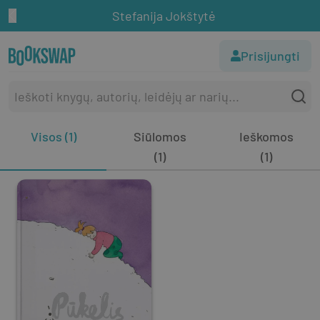
Stefanija Jokštytė
Prisijungti
Visos (1)
Siūlomos
Ieškomos
(1)
(1)