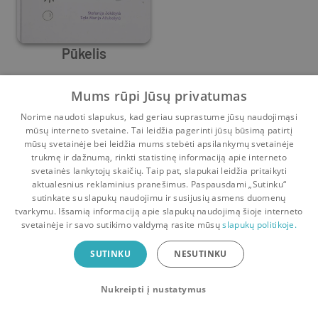
Pūkelis
Stefanija Jokštytė
,
Eglė Marija Ažubalytė
Mums rūpi Jūsų privatumas
3
4
Norime naudoti slapukus, kad geriau suprastume jūsų naudojimąsi
mūsų interneto svetaine. Tai leidžia pagerinti jūsų būsimą patirtį
mūsų svetainėje bei leidžia mums stebėti apsilankymų svetainėje
trukmę ir dažnumą, rinkti statistinę informaciją apie interneto
svetainės lankytojų skaičių. Taip pat, slapukai leidžia pritaikyti
aktualesnius reklaminius pranešimus. Paspausdami „Sutinku“
sutinkate su slapukų naudojimu ir susijusių asmens duomenų
Pradinis
Krepšelis
Pokalbiai
Pranešimai
Paskyra
tvarkymu. Išsamią informaciją apie slapukų naudojimą šioje interneto
svetainėje ir savo sutikimo valdymą rasite mūsų
slapukų politikoje.
Bookswap programėlė
SUTINKU
NESUTINKU
Mainykis knygomis dar patogiau!
Nukreipti į nustatymus
Uždaryti
Atsisiųsti