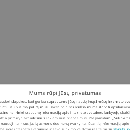
Mums rūpi Jūsų privatumas
udoti slapukus, kad geriau suprastume jūsų naudojimąsi mūsų interneto sve
rinti jūsų būsimą patirtį mūsų svetainėje bei leidžia mums stebėti apsilanky
ažnumą, rinkti statistinę informaciją apie interneto svetainės lankytojų skaiči
idžia pritaikyti aktualesnius reklaminius pranešimus. Paspausdami „Sutinku“ 
 naudojimu ir susijusių asmens duomenų tvarkymu. Išsamią informaciją apie
mą šioje interneto svetainėje ir savo sutikimo valdymą rasite mūsų
slapukų po