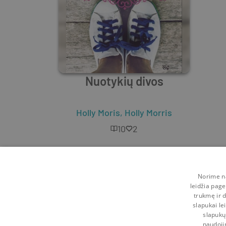
Nuotykių divos
Holly Moris
,
Holly Morris
10
2
Norime na
leidžia page
trukmę ir d
slapukai le
slapukų
naudoji