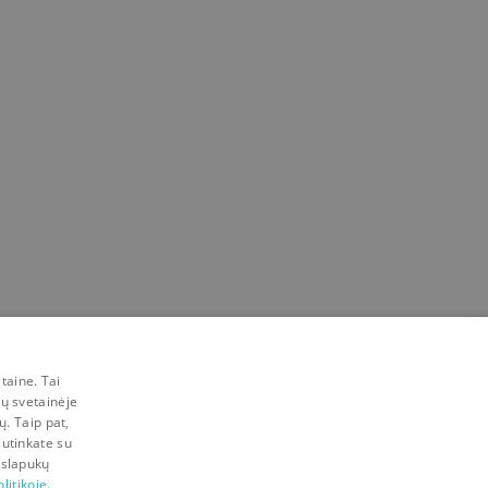
taine. Tai
mų svetainėje
ų. Taip pat,
sutinkate su
 slapukų
litikoje.