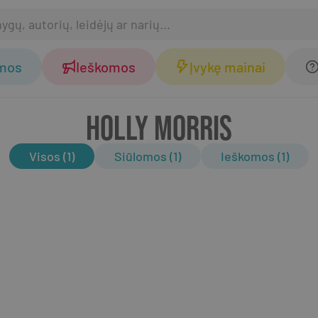
omos
Ieškomos
Įvykę mainai
HOLLY MORRIS
Visos (1)
Siūlomos (1)
Ieškomos (1)