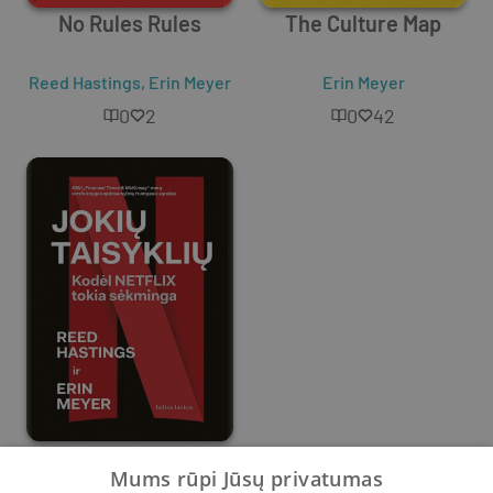
No Rules Rules
The Culture Map
Reed Hastings
,
Erin Meyer
Erin Meyer
0
2
0
42
Jokių taisyklių: kodėl
Mums rūpi Jūsų privatumas
„Netflix“ tokia