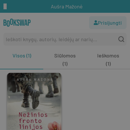
Aušra Mažonė
Prisijungti
Visos (1)
Siūlomos
Ieškomos
(1)
(1)