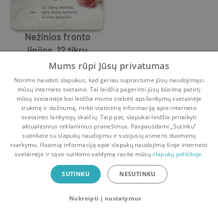
Nežinios fronto
linijos. 12 tikrų
istorijų apie karių
Aušra Mažonė
Mums rūpi Jūsų privatumas
moteris iš viso
11
21
Norime naudoti slapukus, kad geriau suprastume jūsų naudojimąsi
pasaulio
mūsų interneto svetaine. Tai leidžia pagerinti jūsų būsimą patirtį
mūsų svetainėje bei leidžia mums stebėti apsilankymų svetainėje
trukmę ir dažnumą, rinkti statistinę informaciją apie interneto
svetainės lankytojų skaičių. Taip pat, slapukai leidžia pritaikyti
aktualesnius reklaminius pranešimus. Paspausdami „Sutinku“
sutinkate su slapukų naudojimu ir susijusių asmens duomenų
Pradinis
Krepšelis
Pokalbiai
Pranešimai
Paskyra
tvarkymu. Išsamią informaciją apie slapukų naudojimą šioje interneto
svetainėje ir savo sutikimo valdymą rasite mūsų
slapukų politikoje.
Bookswap programėlė
SUTINKU
NESUTINKU
Mainykis knygomis dar patogiau!
Nukreipti į nustatymus
Uždaryti
Atsisiųsti