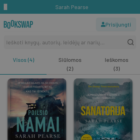
Sarah Pearse
Prisijungti
Visos (4)
Siūlomos
Ieškomos
(2)
(3)