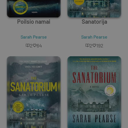
Poilsio namai
Sanatorija
Sarah Pearse
Sarah Pearse
2
64
2
192