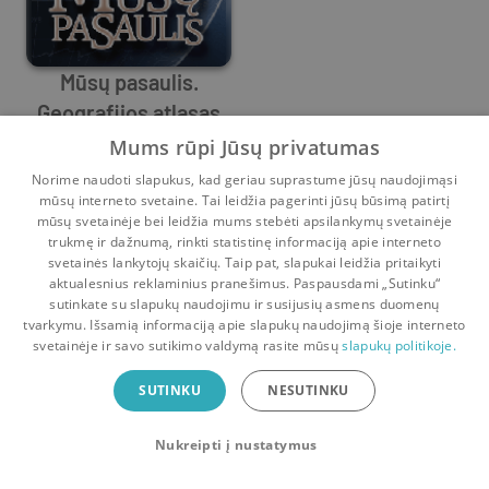
Mūsų pasaulis.
Geografijos atlasas
Remigijus Sereika
,
Mindaugas Baltrušaitis
,
Mindaugas Žolyn
Mums rūpi Jūsų privatumas
0
0
Norime naudoti slapukus, kad geriau suprastume jūsų naudojimąsi
mūsų interneto svetaine. Tai leidžia pagerinti jūsų būsimą patirtį
mūsų svetainėje bei leidžia mums stebėti apsilankymų svetainėje
trukmę ir dažnumą, rinkti statistinę informaciją apie interneto
svetainės lankytojų skaičių. Taip pat, slapukai leidžia pritaikyti
aktualesnius reklaminius pranešimus. Paspausdami „Sutinku“
sutinkate su slapukų naudojimu ir susijusių asmens duomenų
Pradinis
Krepšelis
Pokalbiai
Pranešimai
Paskyra
tvarkymu. Išsamią informaciją apie slapukų naudojimą šioje interneto
svetainėje ir savo sutikimo valdymą rasite mūsų
slapukų politikoje.
Bookswap programėlė
SUTINKU
NESUTINKU
Mainykis knygomis dar patogiau!
Nukreipti į nustatymus
Uždaryti
Atsisiųsti