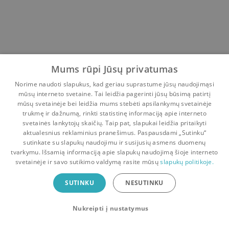
Mums rūpi Jūsų privatumas
Norime naudoti slapukus, kad geriau suprastume jūsų naudojimąsi
mūsų interneto svetaine. Tai leidžia pagerinti jūsų būsimą patirtį
mūsų svetainėje bei leidžia mums stebėti apsilankymų svetainėje
trukmę ir dažnumą, rinkti statistinę informaciją apie interneto
svetainės lankytojų skaičių. Taip pat, slapukai leidžia pritaikyti
aktualesnius reklaminius pranešimus. Paspausdami „Sutinku“
sutinkate su slapukų naudojimu ir susijusių asmens duomenų
Pradinis
Krepšelis
Pokalbiai
Pranešimai
Paskyra
tvarkymu. Išsamią informaciją apie slapukų naudojimą šioje interneto
svetainėje ir savo sutikimo valdymą rasite mūsų
slapukų politikoje.
Bookswap programėlė
SUTINKU
NESUTINKU
Mainykis knygomis dar patogiau!
Nukreipti į nustatymus
Uždaryti
Atsisiųsti