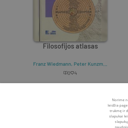
Filosofijos atlasas
Franz Wiedmann
,
Peter Kunzmann
,
Franz
0
4
Norime na
leidžia page
trukmę ir d
slapukai le
slapukų
naudoji