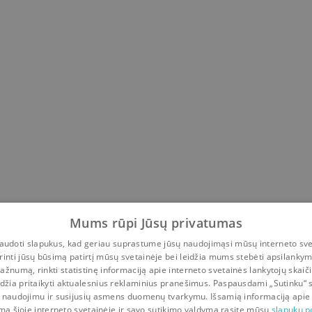
-Peter Burkard
Mums rūpi Jūsų privatumas
udoti slapukus, kad geriau suprastume jūsų naudojimąsi mūsų interneto sve
rinti jūsų būsimą patirtį mūsų svetainėje bei leidžia mums stebėti apsilanky
ažnumą, rinkti statistinę informaciją apie interneto svetainės lankytojų skaiči
idžia pritaikyti aktualesnius reklaminius pranešimus. Paspausdami „Sutinku“ 
 naudojimu ir susijusių asmens duomenų tvarkymu. Išsamią informaciją apie
mą šioje interneto svetainėje ir savo sutikimo valdymą rasite mūsų
slapukų po