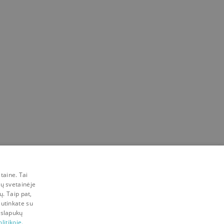
taine. Tai
mų svetainėje
ų. Taip pat,
sutinkate su
 slapukų
litikoje.