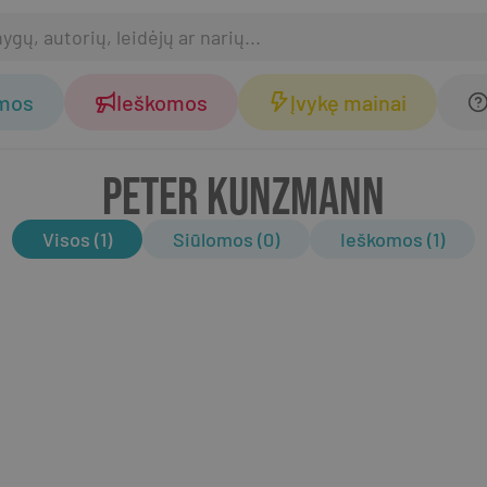
omos
Ieškomos
Įvykę mainai
PETER KUNZMANN
Visos (1)
Siūlomos (0)
Ieškomos (1)