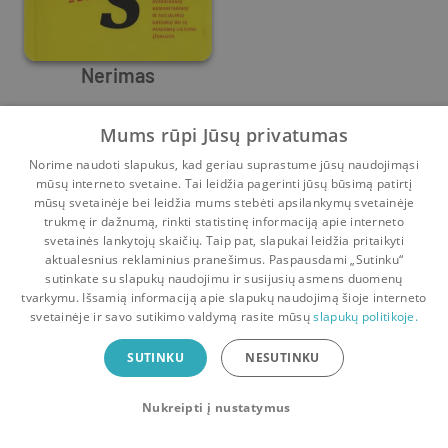
Nerimas
Arvydas Šliogeris
,
Valentinas Mikelėnas
,
Viktorija Daujotytė
,
Mums rūpi Jūsų privatumas
Prieš
2 m.
Norime naudoti slapukus, kad geriau suprastume jūsų naudojimąsi
mūsų interneto svetaine. Tai leidžia pagerinti jūsų būsimą patirtį
mūsų svetainėje bei leidžia mums stebėti apsilankymų svetainėje
trukmę ir dažnumą, rinkti statistinę informaciją apie interneto
svetainės lankytojų skaičių. Taip pat, slapukai leidžia pritaikyti
aktualesnius reklaminius pranešimus. Paspausdami „Sutinku“
sutinkate su slapukų naudojimu ir susijusių asmens duomenų
Pradinis
Krepšelis
Pokalbiai
Pranešimai
Paskyra
tvarkymu. Išsamią informaciją apie slapukų naudojimą šioje interneto
svetainėje ir savo sutikimo valdymą rasite mūsų
slapukų politikoje.
Bookswap programėlė
SUTINKU
NESUTINKU
Mainykis knygomis dar patogiau!
Nukreipti į nustatymus
Uždaryti
Atsisiųsti